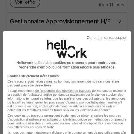
Voir l’offre
il y a 11 jours
Gestionnaire Approvisionnement H/F
Rueil-Malmaison - 92
CDI
Télétravail partiel
Continuer sans accepter
Voir l’offre
il y a 11 jours
Hellowork utilise des cookies ou traceurs pour rendre votre
recherche d’emploi ou de formation encore plus efficace.
Technicien Sédentaire H/F
Cookies strictement nécessaires
Ces traceurs sont nécessaires au bon fonctionnement de nos services et
ne
peuvent pas être désactivés
.
Rueil-Malmaison - 92
CDI
Télétravail partiel
Il s'agit notamment
de l'ensemble des cookies ou traceurs
permettant de maintenir
la session de l'utilisateur active pendant sa navigation sur le site, de stocker des
informations temporaires telles que les préférences des utilisateurs, les annonces
ou les offres vues, gérer les processus d'identification de l'utilisateur, vérifier s'il
Voir l’offre
est connecté ou non, et plus globalement garantir la sécurité du site web en
il y a 12 jours
détectant les tentatives d'accès frauduleux ou les violations de sécurité.
Ces cookies ou traceurs permettent également de piloter et suivre les sources
d'acquisition d'audience en utilisant un identifiant unique permettant de comprendre
Chef Projet CRM et Data Marketing
comment nos utilisateurs naviguent sur nos sites et nos applications en fonction
des différentes sources de trafic.
Automation H/F
Ils nous permettent également d’observer le comportement de nos utilisateurs afin