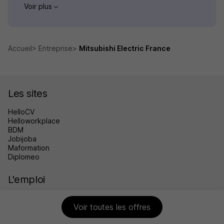
Voir plus
Accueil
Entreprise
Mitsubishi Electric France
Les sites
HelloCV
Helloworkplace
BDM
Jobijoba
Maformation
Diplomeo
L'emploi
Offres d'emploi par métier
Voir toutes les offres
Offres d'emploi par ville
Offres d'emploi par entreprise