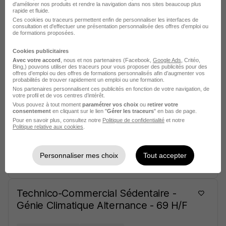
d'améliorer nos produits et rendre la navigation dans nos sites beaucoup plus
rapide et fluide.
Ces cookies ou traceurs permettent enfin de personnaliser les interfaces de
Rueil-Malmaison - 92
CDI
consultation et d'effectuer une présentation personnalisée des offres d'emploi ou
de formations proposées.
Voir l’offre
Cookies publicitaires
il y a 14 jours
Avec votre accord
, nous et nos partenaires (Facebook,
Google Ads
, Critéo,
Bing,) pouvons utiliser des traceurs pour vous proposer des publicités pour des
offres d’emploi ou des offres de formations personnalisés afin d’augmenter vos
Chef de Produit Innovation Pac Air -
probabilités de trouver rapidement un emploi ou une formation.
Nos partenaires personnalisent ces publicités en fonction de votre navigation, de
Eau - Ingénieur Thermodynamique
votre profil et de vos centres d’intérêt.
H/F
Vous pouvez à tout moment
paramétrer vos choix
ou
retirer votre
consentement
en cliquant sur le lien "
Gérer les traceurs
" en bas de page.
Pour en savoir plus, consultez notre
Politique de confidentialité
et notre
Politique relative aux cookies
.
Rueil-Malmaison - 92
CDI
Personnaliser mes choix
Tout accepter
Voir l’offre
il y a 15 jours
Technico-Commercial Sédentaire -
Génie Climatique Alternance - 69 H/F