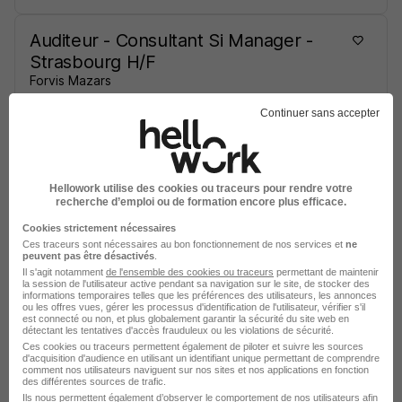
Auditeur - Consultant Si Manager -
Strasbourg H/F
Forvis Mazars
Continuer sans accepter
Strasbourg - 67
CDI
Télétravail occasionnel
Voir l’offre
il y a 27 jours
Hellowork utilise des cookies ou traceurs pour rendre votre
recherche d’emploi ou de formation encore plus efficace.
Manager Expertise Comptable -
Cookies strictement nécessaires
Ces traceurs sont nécessaires au bon fonctionnement de nos services et
ne
Anglais Professionnel - Strasbourg
peuvent pas être désactivés
.
H/F
Il s'agit notamment
de l'ensemble des cookies ou traceurs
permettant de maintenir
la session de l'utilisateur active pendant sa navigation sur le site, de stocker des
Forvis Mazars
informations temporaires telles que les préférences des utilisateurs, les annonces
ou les offres vues, gérer les processus d'identification de l'utilisateur, vérifier s'il
est connecté ou non, et plus globalement garantir la sécurité du site web en
détectant les tentatives d'accès frauduleux ou les violations de sécurité.
Strasbourg - 67
CDI
Télétravail occasionnel
Ces cookies ou traceurs permettent également de piloter et suivre les sources
d'acquisition d'audience en utilisant un identifiant unique permettant de comprendre
comment nos utilisateurs naviguent sur nos sites et nos applications en fonction
des différentes sources de trafic.
Voir l’offre
il y a 27 jours
Ils nous permettent également d’observer le comportement de nos utilisateurs afin