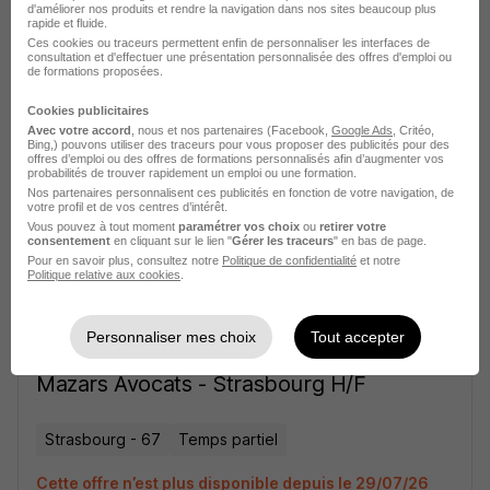
d'améliorer nos produits et rendre la navigation dans nos sites beaucoup plus
rapide et fluide.
Ces cookies ou traceurs permettent enfin de personnaliser les interfaces de
consultation et d'effectuer une présentation personnalisée des offres d'emploi ou
de formations proposées.
sur
1
Cookies publicitaires
Avec votre accord
, nous et nos partenaires (Facebook,
Google Ads
, Critéo,
Avocat Junior en Droit des Sociétés -
Bing,) pouvons utiliser des traceurs pour vous proposer des publicités pour des
offres d’emploi ou des offres de formations personnalisés afin d’augmenter vos
Forvis Mazars Avocats - Strasbourg -
probabilités de trouver rapidement un emploi ou une formation.
2026 H/F
Nos partenaires personnalisent ces publicités en fonction de votre navigation, de
votre profil et de vos centres d’intérêt.
Vous pouvez à tout moment
paramétrer vos choix
ou
retirer votre
consentement
en cliquant sur le lien "
Gérer les traceurs
" en bas de page.
Strasbourg - 67
Temps partiel
Pour en savoir plus, consultez notre
Politique de confidentialité
et notre
Politique relative aux cookies
.
Cette offre n’est plus disponible depuis le 11/07/26
Personnaliser mes choix
Tout accepter
Avocat Junior en Droit Social - Forvis
Mazars Avocats - Strasbourg H/F
Strasbourg - 67
Temps partiel
Cette offre n’est plus disponible depuis le 29/07/26