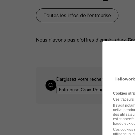
Toutes les infos de l'entreprise
Nous n'avons pas d'offres d'emploi
chez
Cr
Élargissez votre recherche chez
Hellowork
Croix
Entreprise Croix-Rouge française
E
Cookies str
Ces traceurs
Il s'agit not
active pendan
des utilisateu
est connecté 
frauduleux ou 
Ces cookies o
utilisant un 