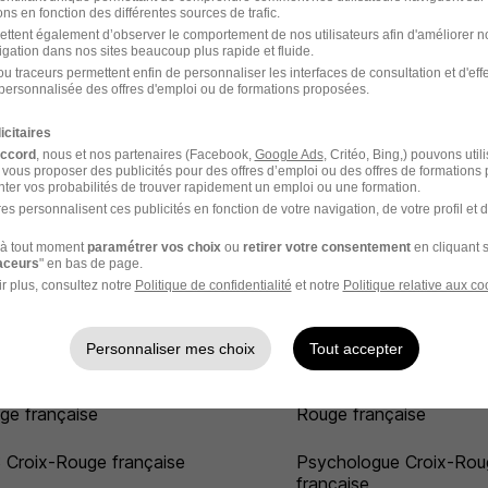
ns en fonction des différentes sources de trafic.
ettent également d’observer le comportement de nos utilisateurs afin d'améliorer no
çaise par Ville
igation dans nos sites beaucoup plus rapide et fluide.
u traceurs permettent enfin de personnaliser les interfaces de consultation et d'eff
personnalisée des offres d'emploi ou de formations proposées.
ix-Rouge française
Croix-Rouge française
is
Montrouge
icitaires
accord
, nous et nos partenaires (Facebook,
Google Ads
, Critéo, Bing,) pouvons util
 vous proposer des publicités pour des offres d’emploi ou des offres de formations
ix-Rouge française
Croix-Rouge française
ter vos probabilités de trouver rapidement un emploi ou une formation.
es
Saint-Jean-de-Monts
es personnalisent ces publicités en fonction de votre navigation, de votre profil et 
 française
à tout moment
paramétrer vos choix
ou
retirer votre consentement
en cliquant s
raceurs
" en bas de page.
r plus, consultez notre
Politique de confidentialité
et notre
Politique relative aux co
nçaise par Métier
Personnaliser mes choix
Tout accepter
irmier ehpad Croix-
Educateur spécialisé Cr
ge française
Rouge française
 Croix-Rouge française
Psychologue Croix-Rou
française