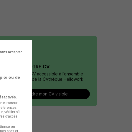
sans accepter
DÉPOSEZ VOTRE CV
Rendez votre CV accessible à l’ensemble
ploi ou de
des recruteurs de la CVthèque Hellowork.
Rendre mon CV visible
ésactivés
.
'utilisateur
préférences
 vérifier s'il
ves d'accès
udience en
nos sites et