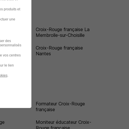
s produits et
ectuer une
Croix-Rouge française La
Membrolle-sur-Choisille
iser des
 personnalisés
Croix-Rouge française
Nantes
de vos centres
ur le lien
okies
.
oix-
Formateur Croix-Rouge
française
ge
Moniteur éducateur Croix-
Rouge française