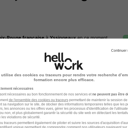
oix-Rouge française
à
Yssingeaux
en ce moment
Continuer 
 utilise des cookies ou traceurs pour rendre votre recherche d’em
-Rouge française
ou à
Yssingeaux
formation encore plus efficace.
mploi Yssingeaux
Entreprise Yssingeaux
ictement nécessaires
 sont nécessaires au bon fonctionnement de nos services et
ne peuvent pas être d
amment
de l'ensemble des cookies ou traceurs
permettant de maintenir la session de l
t sa navigation sur le site, de stocker des informations temporaires telles que les 
rs, les annonces ou les offres vues, gérer les processus d'identification de l'utilisateur,
ou non, et plus globalement garantir la sécurité du site web en détectant les tentati
les violations de sécurité.
u traceurs permettent également de piloter et suivre les sources d'acquisition d'a
identifiant unique permettant de comprendre comment nos utilisateurs naviguent sur 