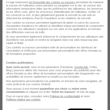
Il s'agit notamment
de l'ensemble des cookies ou traceurs
permettant de maintenir
la session de l'utilisateur active pendant sa navigation sur le site, de stocker des
Port-en-Bessin-Huppain - 14
CDD
29 203 € / an
informations temporaires telles que les préférences des utilisateurs, les annonces
ou les offres vues, gérer les processus d'identification de l'utilisateur, vérifier s'il
est connecté ou non, et plus globalement garantir la sécurité du site web en
détectant les tentatives d'accès frauduleux ou les violations de sécurité.
Voir l’offre
il y a 27 jours
Ces cookies ou traceurs permettent également de piloter et suivre les sources
d'acquisition d'audience en utilisant un identifiant unique permettant de comprendre
comment nos utilisateurs naviguent sur nos sites et nos applications en fonction
des différentes sources de trafic.
Aide de Vie H/F
Ils nous permettent également d’observer le comportement de nos utilisateurs afin
d'améliorer nos produits et rendre la navigation dans nos sites beaucoup plus
Croix-Rouge française
rapide et fluide.
Ces cookies ou traceurs permettent enfin de personnaliser les interfaces de
consultation et d'effectuer une présentation personnalisée des offres d'emploi ou
Givet - 08
CDD
2 064,03 - 2 285,50 € / mois
de formations proposées.
Cookies publicitaires
Voir l’offre
Avec votre accord
, nous et nos partenaires (Facebook,
Google Ads
, Critéo,
il y a 28 jours
Bing,) pouvons utiliser des traceurs pour vous proposer des publicités pour des
offres d’emploi ou des offres de formations personnalisés afin d’augmenter vos
probabilités de trouver rapidement un emploi ou une formation.
Nos partenaires personnalisent ces publicités en fonction de votre navigation, de
Auxiliaire de Vie Sociale H/F
votre profil et de vos centres d’intérêt.
Croix-Rouge française
Vous pouvez à tout moment
paramétrer vos choix
ou
retirer votre
consentement
en cliquant sur le lien "
Gérer les traceurs
" en bas de page.
Pour en savoir plus, consultez notre
Politique de confidentialité
et notre
Politique relative aux cookies
Calais - 62
CDI
.