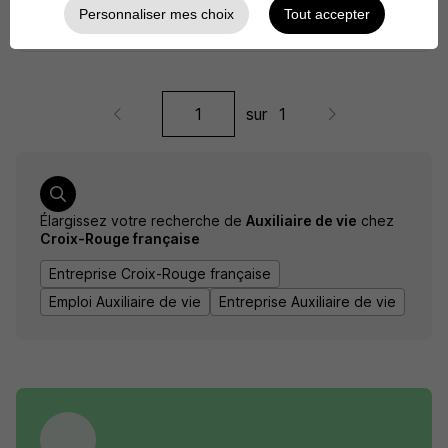
Personnaliser mes choix
Tout accepter
Voir l’offre
plus de 1 mois
sur
1
Élargissez votre recherche de
Auxiliaire de vie
chez
Croix-Rouge française
Entreprise Croix-Rouge française
Emploi Auxiliaire de vie
Entreprise Auxiliaire de vie