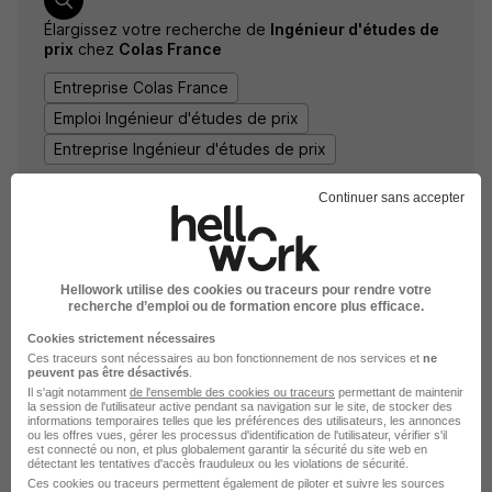
Élargissez votre recherche de
Ingénieur d'études de
prix
chez
Colas France
Entreprise Colas France
Emploi Ingénieur d'études de prix
Entreprise Ingénieur d'études de prix
Continuer sans accepter
Hellowork utilise des cookies ou traceurs pour rendre votre
recherche d’emploi ou de formation encore plus efficace.
Cookies strictement nécessaires
DÉPOSEZ VOTRE CV
Ces traceurs sont nécessaires au bon fonctionnement de nos services et
ne
peuvent pas être désactivés
.
Rendez votre CV accessible à l’ensemble des
Il s'agit notamment
de l'ensemble des cookies ou traceurs
permettant de maintenir
recruteurs de la CVthèque Hellowork.
la session de l'utilisateur active pendant sa navigation sur le site, de stocker des
informations temporaires telles que les préférences des utilisateurs, les annonces
ou les offres vues, gérer les processus d'identification de l'utilisateur, vérifier s'il
est connecté ou non, et plus globalement garantir la sécurité du site web en
Rendre mon CV visible
détectant les tentatives d'accès frauduleux ou les violations de sécurité.
Ces cookies ou traceurs permettent également de piloter et suivre les sources