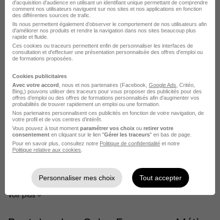
d'acquisition d'audience en utilisant un identifiant unique permettant de comprendre
comment nos utilisateurs naviguent sur nos sites et nos applications en fonction
des différentes sources de trafic.
Ils nous permettent également d’observer le comportement de nos utilisateurs afin
d'améliorer nos produits et rendre la navigation dans nos sites beaucoup plus
rapide et fluide.
Le Recrutement chez Colas France
Ces cookies ou traceurs permettent enfin de personnaliser les interfaces de
consultation et d'effectuer une présentation personnalisée des offres d'emploi ou
de formations proposées.
dans le domaine BTP
Cookies publicitaires
Avec votre accord
, nous et nos partenaires (Facebook,
Google Ads
, Critéo,
Colas France Chef de chantier
Bing,) pouvons utiliser des traceurs pour vous proposer des publicités pour des
offres d’emploi ou des offres de formations personnalisés afin d’augmenter vos
probabilités de trouver rapidement un emploi ou une formation.
Colas France Maçon VRD
Nos partenaires personnalisent ces publicités en fonction de votre navigation, de
votre profil et de vos centres d’intérêt.
Colas France Chef de chantier VRD
Vous pouvez à tout moment
paramétrer vos choix
ou
retirer votre
consentement
en cliquant sur le lien "
Gérer les traceurs
" en bas de page.
Colas France Régleur d'enrobés
Pour en savoir plus, consultez notre
Politique de confidentialité
et notre
Politique relative aux cookies
.
Colas France Conducteur d'engins
Colas France Conducteur de travaux bâtiment
Personnaliser mes choix
Tout accepter
Voir plus