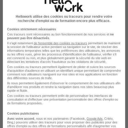
Ajaccio - 2A
CDD
23 000 - 27 000 € / an
Cette offre n’est plus disponible depuis le 16/04/26
Hellowork utilise des cookies ou traceurs pour rendre votre
recherche d’emploi ou de formation encore plus efficace.
Pharmacien Responsable Mad et
Cookies strictement nécessaires
Ces traceurs sont nécessaires au bon fonctionnement de nos services et
BPDO H/F
ne
peuvent pas être désactivés
.
Il s'agit notamment
de l'ensemble des cookies ou traceurs
permettant de maintenir
la session de l'utilisateur active pendant sa navigation sur le site, de stocker des
Aubagne - 13
CDI
informations temporaires telles que les préférences des utilisateurs, les annonces
ou les offres vues, gérer les processus d'identification de l'utilisateur, vérifier s'il
est connecté ou non, et plus globalement garantir la sécurité du site web en
Cette offre n’est plus disponible depuis le 11/04/26
détectant les tentatives d'accès frauduleux ou les violations de sécurité.
Ces cookies ou traceurs permettent également de piloter et suivre les sources
d'acquisition d'audience en utilisant un identifiant unique permettant de comprendre
comment nos utilisateurs naviguent sur nos sites et nos applications en fonction
Contrôleur de Gestion H/F
des différentes sources de trafic.
Ils nous permettent également d’observer le comportement de nos utilisateurs afin
d'améliorer nos produits et rendre la navigation dans nos sites beaucoup plus
rapide et fluide.
Aubagne - 13
CDI
50 000 - 65 000 € / an
Ces cookies ou traceurs permettent enfin de personnaliser les interfaces de
consultation et d'effectuer une présentation personnalisée des offres d'emploi ou
Cette offre n’est plus disponible depuis le 06/04/26
de formations proposées.
Cookies publicitaires
Délégué Commercial Mad H/F
Avec votre accord
, nous et nos partenaires (Facebook,
Google Ads
, Critéo,
Bing,) pouvons utiliser des traceurs pour vous proposer des publicités pour des
offres d’emploi ou des offres de formations personnalisés afin d’augmenter vos