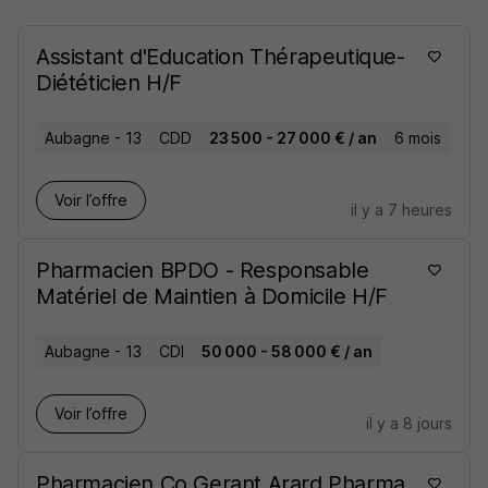
Les publications sur notre page LinkedIn sont
destinées aux professionnels de santé.
Assistant d'Education Thérapeutique-
Si vous êtes un patient ou membre de la famille d'un
Diététicien H/F
patient, rendez-vous sur notre page Facebook pour
des actualités adaptées.
Aubagne - 13
CDD
23 500 - 27 000 € / an
6 mois
Voir l’offre
il y a 7 heures
Pharmacien BPDO - Responsable
Matériel de Maintien à Domicile H/F
Aubagne - 13
CDI
50 000 - 58 000 € / an
Voir l’offre
il y a 8 jours
Pharmacien Co Gerant Arard Pharma