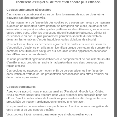
recherche d’emploi ou de formation encore plus efficace.
Paris 9e - 75
CDI
Cookies strictement nécessaires
Ces traceurs sont nécessaires au bon fonctionnement de nos services et
ne
peuvent pas être désactivés
.
Voir l’offre
il y a 21 jours
Il s'agit notamment
de l'ensemble des cookies ou traceurs
permettant de maintenir
la session de l'utilisateur active pendant sa navigation sur le site, de stocker des
informations temporaires telles que les préférences des utilisateurs, les annonces
ou les offres vues, gérer les processus d'identification de l'utilisateur, vérifier s'il
Consultant Senior Financial Services
est connecté ou non, et plus globalement garantir la sécurité du site web en
détectant les tentatives d'accès frauduleux ou les violations de sécurité.
H/F
Ces cookies ou traceurs permettent également de piloter et suivre les sources
d'acquisition d'audience en utilisant un identifiant unique permettant de comprendre
comment nos utilisateurs naviguent sur nos sites et nos applications en fonction
des différentes sources de trafic.
Paris 9e - 75
CDI
45 000 - 58 000 € / an
Ils nous permettent également d’observer le comportement de nos utilisateurs afin
d'améliorer nos produits et rendre la navigation dans nos sites beaucoup plus
Télétravail partiel
rapide et fluide.
Ces cookies ou traceurs permettent enfin de personnaliser les interfaces de
consultation et d'effectuer une présentation personnalisée des offres d'emploi ou
de formations proposées.
Voir l’offre
il y a 21 jours
Cookies publicitaires
Avec votre accord
, nous et nos partenaires (Facebook,
Google Ads
, Critéo,
Chargé de Recrutement & Projet RH -
Bing,) pouvons utiliser des traceurs pour vous proposer des publicités pour des
offres d’emploi ou des offres de formations personnalisés afin d’augmenter vos
Assurance H/F
probabilités de trouver rapidement un emploi ou une formation.
Nos partenaires personnalisent ces publicités en fonction de votre navigation, de
votre profil et de vos centres d’intérêt.
Vous pouvez à tout moment
paramétrer vos choix
ou
retirer votre
Neuilly-sur-Seine - 92
CDI
Télétravail partiel