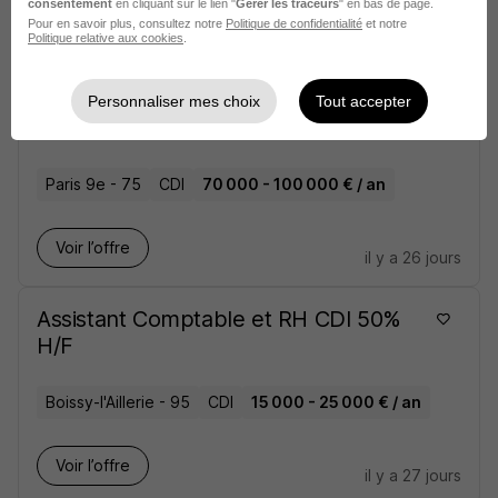
consentement
en cliquant sur le lien "
Gérer les traceurs
" en bas de page.
Pour en savoir plus, consultez notre
Politique de confidentialité
et notre
Politique relative aux cookies
.
Voir l’offre
il y a 21 jours
Personnaliser mes choix
Tout accepter
Asset Manager Secteur Santé H/F
Paris 9e - 75
CDI
70 000 - 100 000 € / an
Voir l’offre
il y a 26 jours
Assistant Comptable et RH CDI 50%
H/F
Boissy-l'Aillerie - 95
CDI
15 000 - 25 000 € / an
Voir l’offre
il y a 27 jours