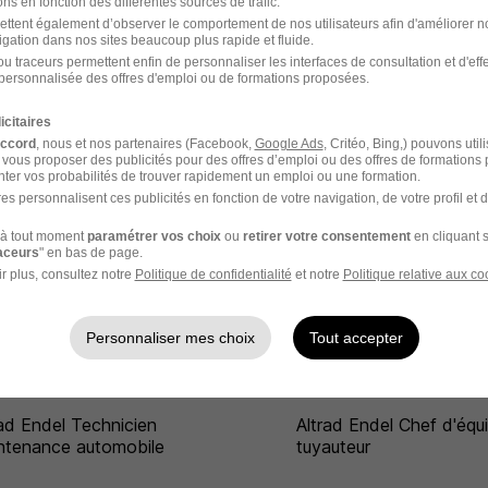
ns en fonction des différentes sources de trafic.
ettent également d’observer le comportement de nos utilisateurs afin d'améliorer no
igation dans nos sites beaucoup plus rapide et fluide.
ste
chez
Altrad Endel
u traceurs permettent enfin de personnaliser les interfaces de consultation et d'eff
personnalisée des offres d'emploi ou de formations proposées.
liste
Entreprise Diéséliste
icitaires
accord
, nous et nos partenaires (Facebook,
Google Ads
, Critéo, Bing,) pouvons util
 vous proposer des publicités pour des offres d’emploi ou des offres de formations
ter vos probabilités de trouver rapidement un emploi ou une formation.
es personnalisent ces publicités en fonction de votre navigation, de votre profil et 
à tout moment
paramétrer vos choix
ou
retirer votre consentement
en cliquant s
raceurs
" en bas de page.
r plus, consultez notre
Politique de confidentialité
et notre
Politique relative aux co
del dans le domaine Ingénierie
Personnaliser mes choix
Tout accepter
rad Endel Mécanicien de
Altrad Endel Responsab
ntenance
maintenance gaz
rad Endel Technicien
Altrad Endel Chef d'équ
ntenance automobile
tuyauteur