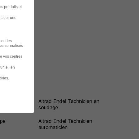
s produits et
ectuer une
iser des
 personnalisés
de vos centres
ur le lien
okies
.
le
Altrad Endel Technicien en
soudage
ipe
Altrad Endel Technicien
automaticien