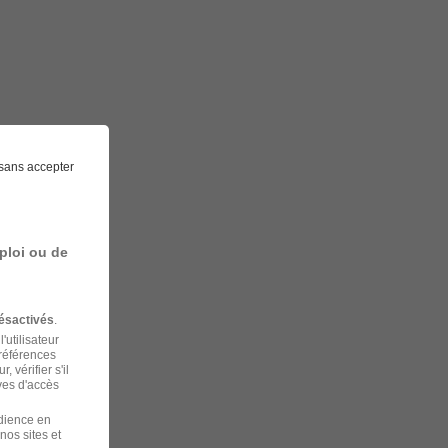
sans accepter
ploi ou de
ésactivés
.
'utilisateur
préférences
 vérifier s'il
ves d'accès
udience en
nos sites et