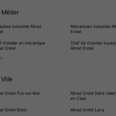
 Métier
uteur industriel Altrad
Mécanicien industriel Al
el
Endel
f d'atelier en mécanique
Chef de chantier tuyaut
rad Endel
Altrad Endel
el
Ville
rad Endel Fos-sur-Mer
Altrad Endel Saint-Valer
en-Caux
rad Endel Brest
Altrad Endel Lacq