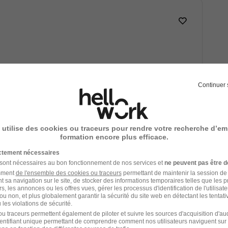
Voir l’offre
Continuer 
 utilise des cookies ou traceurs pour rendre votre recherche d’em
1
formation encore plus efficace.
ictement nécessaires
 sont nécessaires au bon fonctionnement de nos services et
ne peuvent pas être d
amment
de l'ensemble des cookies ou traceurs
permettant de maintenir la session de l
t sa navigation sur le site, de stocker des informations temporaires telles que les 
rs, les annonces ou les offres vues, gérer les processus d'identification de l'utilisateur,
ou non, et plus globalement garantir la sécurité du site web en détectant les tentati
les violations de sécurité.
07/07/26
u traceurs permettent également de piloter et suivre les sources d'acquisition d'a
identifiant unique permettant de comprendre comment nos utilisateurs naviguent sur 