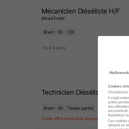
Mécanicien Diéséliste H/F
Altrad Endel
Brest - 29
CDI
il y a 9 jours
Hellowork
Cookies str
Technicien Diéséliste H/F
Ces traceurs
Il s'agit not
active pendan
des utilisateu
Brest - 29
Temps partiel
est connecté 
frauduleux ou 
Cette offre n’est plus disponible depuis le 
Ces cookies o
utilisant un 