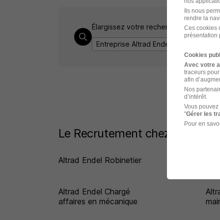
nos applicatio
Ils nous perm
rendre la nav
Élargissez votre recherche de
Diéséli
Ces cookies o
présentation 
Entreprise Altrad Endel
Emploi Diésé
Cookies publ
Avec votre 
traceurs pour
afin d’augmen
Nos partenair
d’intérêt.
Vous pouvez 
"
Gérer les t
Pour en savoi
Le Recrutement chez Altrad En
Altrad Endel Robinetier
Alt
mai
Altrad Endel Chargé
Alt
affaires en mécanique
mai