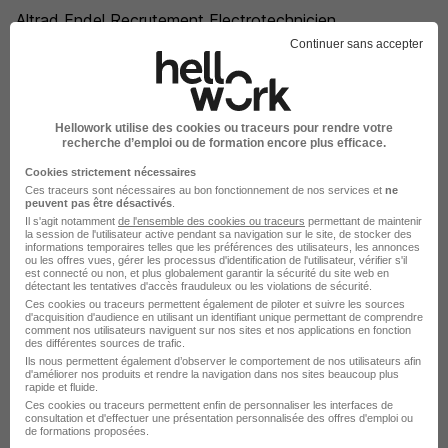
Altrad Endel Recrutement Electrotechnicien
Continuer sans accepter
Altrad Endel Recrutement Chef d'équipe tuyauteur
Altrad Endel Recrutement Technicien de maintenance
industrielle
Altrad Endel Recrutement Chargé d'affaires en
Hellowork utilise des cookies ou traceurs pour rendre votre
tuyauterie
recherche d’emploi ou de formation encore plus efficace.
Altrad Endel Recrutement Chef d'atelier chaudronnerie
Cookies strictement nécessaires
Ces traceurs sont nécessaires au bon fonctionnement de nos services et
ne
Altrad Endel Recrutement Technicien chaudronnerie
peuvent pas être désactivés
.
Il s'agit notamment
de l'ensemble des cookies ou traceurs
permettant de maintenir
Altrad Endel Recrutement Ingénieur
la session de l'utilisateur active pendant sa navigation sur le site, de stocker des
informations temporaires telles que les préférences des utilisateurs, les annonces
Altrad Endel Recrutement Cordiste
ou les offres vues, gérer les processus d'identification de l'utilisateur, vérifier s'il
est connecté ou non, et plus globalement garantir la sécurité du site web en
Altrad Endel Recrutement Ingénieur soudeur
détectant les tentatives d'accès frauduleux ou les violations de sécurité.
Ces cookies ou traceurs permettent également de piloter et suivre les sources
Altrad Endel Recrutement Agent logisticien
d'acquisition d'audience en utilisant un identifiant unique permettant de comprendre
comment nos utilisateurs naviguent sur nos sites et nos applications en fonction
Altrad Endel Recrutement Métallier soudeur
des différentes sources de trafic.
Ils nous permettent également d’observer le comportement de nos utilisateurs afin
Altrad Endel Recrutement Ingénieur de sûreté nucléaire
d'améliorer nos produits et rendre la navigation dans nos sites beaucoup plus
rapide et fluide.
Altrad Endel Recrutement Tourneur
Ces cookies ou traceurs permettent enfin de personnaliser les interfaces de
consultation et d'effectuer une présentation personnalisée des offres d'emploi ou
Altrad Endel Recrutement Technicien automaticien
de formations proposées.