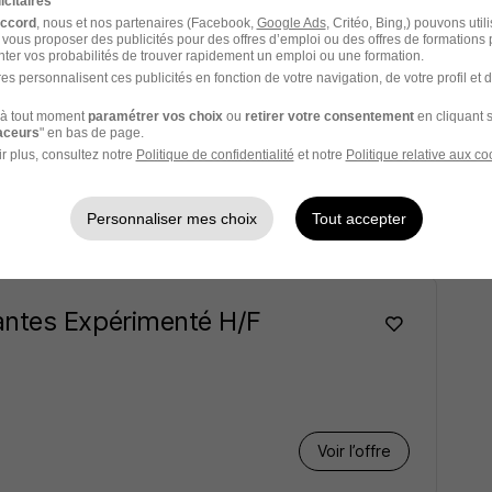
icitaires
Voir l’offre
accord
, nous et nos partenaires (Facebook,
Google Ads
, Critéo, Bing,) pouvons util
 vous proposer des publicités pour des offres d’emploi ou des offres de formations
ter vos probabilités de trouver rapidement un emploi ou une formation.
es personnalisent ces publicités en fonction de votre navigation, de votre profil et 
antes H/F
à tout moment
paramétrer vos choix
ou
retirer votre consentement
en cliquant s
raceurs
" en bas de page.
r plus, consultez notre
Politique de confidentialité
et notre
Politique relative aux co
Personnaliser mes choix
Tout accepter
Voir l’offre
antes Expérimenté H/F
Voir l’offre