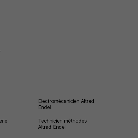
r
Electromécanicien Altrad
Endel
erie
Technicien méthodes
Altrad Endel