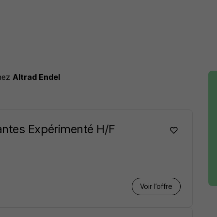
hez
Altrad Endel
antes Expérimenté H/F
Voir l’offre