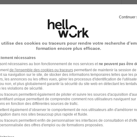
Voir l’offre
Continuer 
antes H/F
 utilise des cookies ou traceurs pour rendre votre recherche d’em
formation encore plus efficace.
ictement nécessaires
 sont nécessaires au bon fonctionnement de nos services et
ne peuvent pas être d
amment
de l'ensemble des cookies ou traceurs
permettant de maintenir la session de l
t sa navigation sur le site, de stocker des informations temporaires telles que les 
Voir l’offre
rs, les annonces ou les offres vues, gérer les processus d'identification de l'utilisateur,
ou non, et plus globalement garantir la sécurité du site web en détectant les tentati
les violations de sécurité.
u traceurs permettent également de piloter et suivre les sources d'acquisition d'a
identifiant unique permettant de comprendre comment nos utilisateurs naviguent sur 
antes H/F
ns en fonction des différentes sources de trafic.
ettent également d’observer le comportement de nos utilisateurs afin d'améliorer no
igation dans nos sites beaucoup plus rapide et fluide.
u traceurs permettent enfin de personnaliser les interfaces de consultation et d'eff
an
personnalisée des offres d'emploi ou de formations proposées.