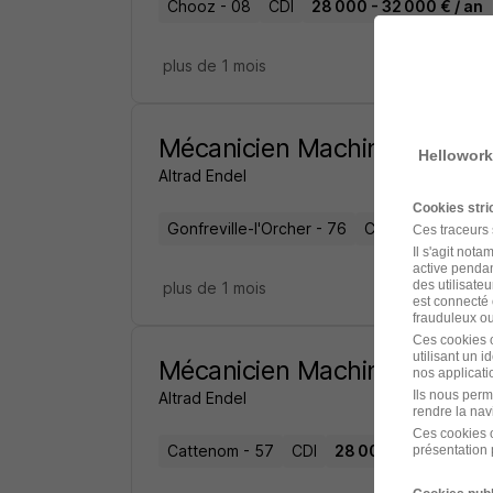
Chooz - 08
CDI
28 000 - 32 000 € / an
plus de 1 mois
Mécanicien Machines Tourn
Hellowork
Altrad Endel
Cookies str
Gonfreville-l'Orcher - 76
CDI
Ces traceurs
Il s'agit not
active pendan
des utilisateu
plus de 1 mois
est connecté 
frauduleux ou 
Ces cookies o
utilisant un 
Mécanicien Machines Tourn
nos applicatio
Ils nous perm
Altrad Endel
rendre la nav
Ces cookies o
Cattenom - 57
CDI
28 000 - 32 000 € / 
présentation 