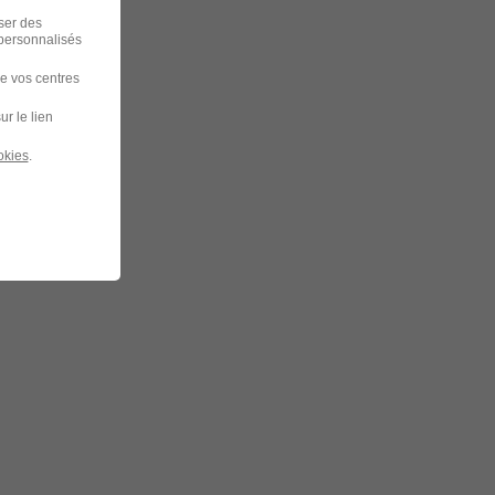
iser des
 personnalisés
de vos centres
ur le lien
okies
.