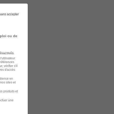
sans accepter
ploi ou de
ésactivés
.
'utilisateur
préférences
 vérifier s'il
ves d'accès
udience en
nos sites et
s produits et
ectuer une