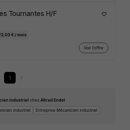
es Tournantes H/F
23,03 € / mois
Voir l’offre
1
ien industriel
chez
Altrad Endel
icien industriel
Entreprise Mécanicien industriel