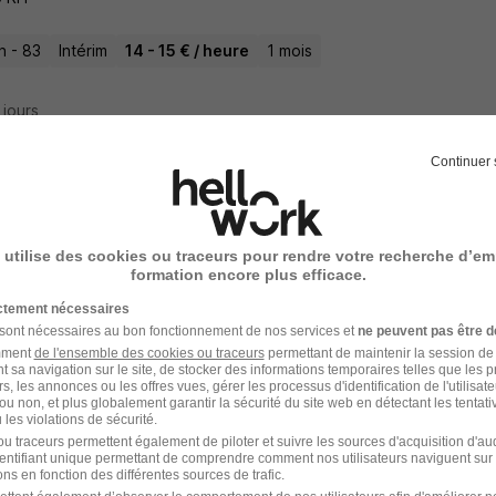
n - 83
Intérim
14 - 15 € / heure
1 mois
4 jours
Continuer 
nicien de Maintenance - Diéséliste H/F
 utilise des cookies ou traceurs pour rendre votre recherche d’em
formation encore plus efficace.
gue - 50
CDI
ictement nécessaires
 sont nécessaires au bon fonctionnement de nos services et
ne peuvent pas être d
amment
de l'ensemble des cookies ou traceurs
permettant de maintenir la session de l
8 jours
t sa navigation sur le site, de stocker des informations temporaires telles que les 
rs, les annonces ou les offres vues, gérer les processus d'identification de l'utilisateur,
ou non, et plus globalement garantir la sécurité du site web en détectant les tentati
les violations de sécurité.
u traceurs permettent également de piloter et suivre les sources d'acquisition d'a
identifiant unique permettant de comprendre comment nos utilisateurs naviguent sur 
nicien Diéséliste H/F
ns en fonction des différentes sources de trafic.