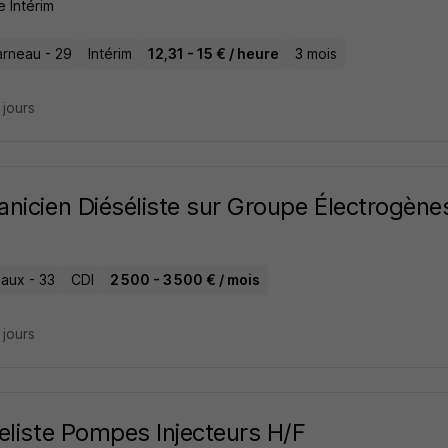
e Intérim
rneau - 29
Intérim
12,31 - 15 € / heure
3 mois
8 jours
nicien Diéséliste sur Groupe Électrogène
aux - 33
CDI
2 500 - 3 500 € / mois
8 jours
eliste Pompes Injecteurs H/F