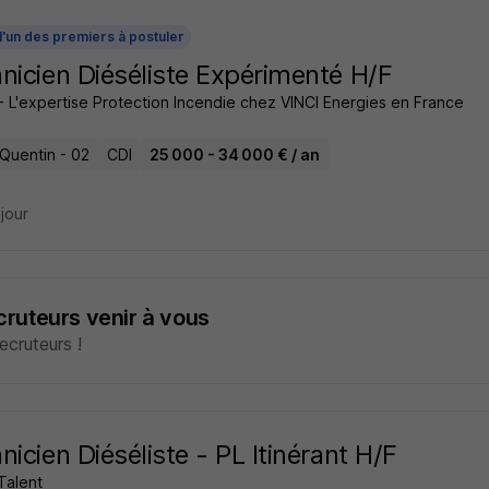
l'un des premiers à postuler
nicien Diéséliste Expérimenté H/F
- L'expertise Protection Incendie chez VINCI Energies en France
-Quentin - 02
CDI
25 000 - 34 000 € / an
 jour
ecruteurs venir à vous
cruteurs !
nicien Diéséliste - PL Itinérant H/F
Talent