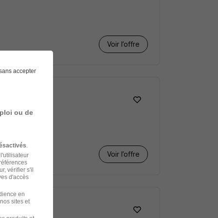
Voir l’offre
sans accepter
ploi ou de
ésactivés
.
Voir l’offre
'utilisateur
préférences
 vérifier s'il
ves d'accès
udience en
nos sites et