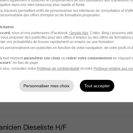
Endel
ettent également d’observer le comportement de nos utilisateurs afin d'améliorer no
igation dans nos sites beaucoup plus rapide et fluide.
u traceurs permettent enfin de personnaliser les interfaces de consultation et d'eff
- 29
CDI
personnalisée des offres d'emploi ou de formations proposées.
icitaires
8 jours
accord
, nous et nos partenaires (Facebook,
Google Ads
, Critéo, Bing,) pouvons util
 vous proposer des publicités pour des offres d’emploi ou des offres de formations
ter vos probabilités de trouver rapidement un emploi ou une formation.
es personnalisent ces publicités en fonction de votre navigation, de votre profil et 
nicien Dieseliste H/F
à tout moment
paramétrer vos choix
ou
retirer votre consentement
en cliquant s
raceurs
" en bas de page.
y
r plus, consultez notre
Politique de confidentialité
et notre
Politique relative aux co
t - 76
Intérim
2 000 - 2 900 € / mois
6 mois
Personnaliser mes choix
Tout accepter
8 jours
nicien Dieseliste H/F