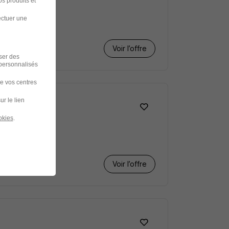
s produits et
ectuer une
Voir l’offre
iser des
 personnalisés
de vos centres
ur le lien
okies
.
Voir l’offre