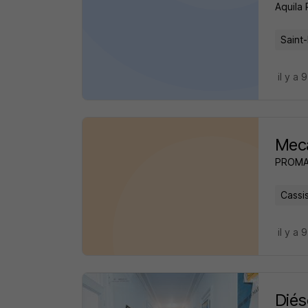
Aquila
Saint-
il y a 
Meca
PROM
Cassis
il y a 
Diés