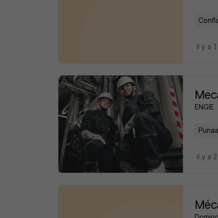
Confl
il y a 1
Meca
ENGIE
Punaa
il y a 
Méca
Domin