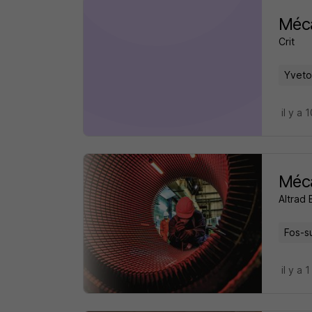
Méca
Crit
Yveto
il y a 
Méca
Altrad 
Fos-s
il y a 1