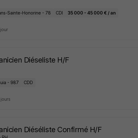
ans-Sainte-Honorine - 78
CDI
35 000 - 45 000 € / an
 jour
nicien Diéseliste H/F
uia - 987
CDD
2 jours
nicien Diéséliste Confirmé H/F
o RH