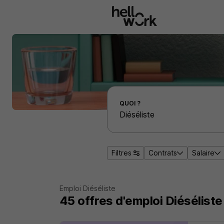
Aller au contenu principal
Effectuer une recherche d'emploi par localité
QUOI ?
Filtres
Contrats
Salaire
Emploi Diéséliste
45
offres d'emploi
Diéséliste