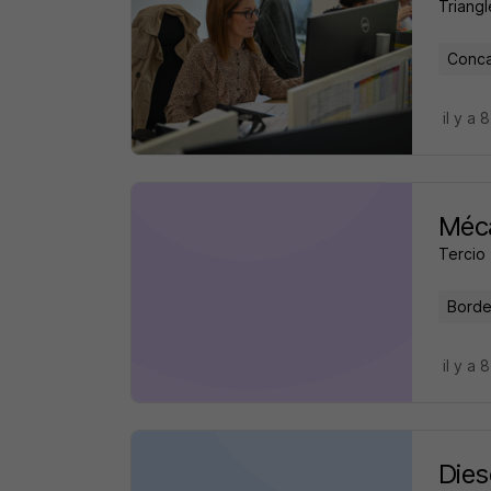
Triangl
Conca
il y a 
Méca
Tercio
Borde
il y a 
Dies