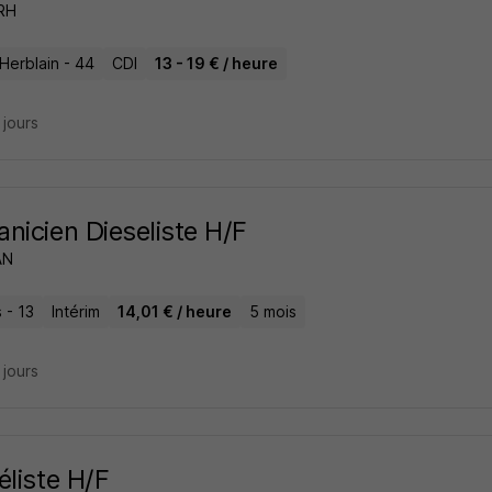
 RH
Herblain - 44
CDI
13 - 19 € / heure
9 jours
nicien Dieseliste H/F
AN
 - 13
Intérim
14,01 € / heure
5 mois
9 jours
éliste H/F