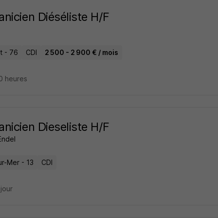
nicien Diéséliste H/F
t - 76
CDI
2 500 - 2 900 € / mois
10 heures
nicien Dieseliste H/F
Endel
ur-Mer - 13
CDI
 jour