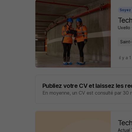
Soyez 
Tech
Uxello 
Saint
il y a 1
Publiez votre CV et laissez les r
En moyenne, un CV est consulté par 30 re
Tech
Actual 