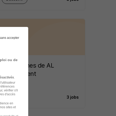
sans accepter
ploi ou de
Les Créches de AL
recrutement
ésactivés
.
'utilisateur
préférences
 vérifier s'il
ves d'accès
3 jobs
Découvrir
udience en
nos sites et