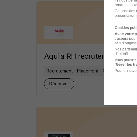
Ils nous perm
rendre la nav
Ces cookies o
présentation 
Cookies publ
Avec votre 
traceurs pour
afin d’augmen
Nos partenair
d’intérêt.
Aquila RH recrutement
Vous pouvez 
"
Gérer les t
Recrutement - Placement - Conseils RH
Pour en savoi
3 jobs
Découvrir