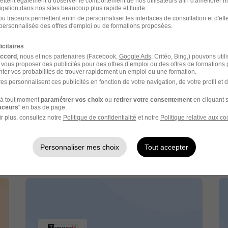
ettent également d’observer le comportement de nos utilisateurs afin d'améliorer no
igation dans nos sites beaucoup plus rapide et fluide.
u traceurs permettent enfin de personnaliser les interfaces de consultation et d'eff
personnalisée des offres d'emploi ou de formations proposées.
icitaires
accord
, nous et nos partenaires (Facebook,
Google Ads
, Critéo, Bing,) pouvons util
 vous proposer des publicités pour des offres d’emploi ou des offres de formations
ter vos probabilités de trouver rapidement un emploi ou une formation.
es personnalisent ces publicités en fonction de votre navigation, de votre profil et 
Samsic Emploi recrutement
à tout moment
paramétrer vos choix
ou
retirer votre consentement
en cliquant s
raceurs
" en bas de page.
Recrutement - Placement - Conseils RH
r plus, consultez notre
Politique de confidentialité
et notre
Politique relative aux co
2 jobs
Découvrir
Personnaliser mes choix
Tout accepter