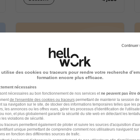
Continuer 
 utilise des cookies ou traceurs pour rendre votre recherche d’em
Groupe Synergie
formation encore plus efficace.
recrutement
ictement nécessaires
 sont nécessaires au bon fonctionnement de nos services et
ne peuvent pas être d
amment
de l'ensemble des cookies ou traceurs
permettant de maintenir la session de l
Recrutement - Placement - Conseils RH
t sa navigation sur le site, de stocker des informations temporaires telles que les 
rs, les annonces ou les offres vues, gérer les processus d'identification de l'utilisateur,
ou non, et plus globalement garantir la sécurité du site web en détectant les tentati
3 jobs
Découvrir
les violations de sécurité.
u traceurs permettent également de piloter et suivre les sources d'acquisition d'a
identifiant unique permettant de comprendre comment nos utilisateurs naviguent sur 
ns en fonction des différentes sources de trafic.