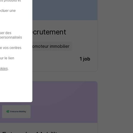
s produits et
ectuer une
Altarea recrutement
iser des
 personnalisés
Immobilier / Promoteur immobilier
de vos centres
1 job
ur le lien
Découvrir
okies
.