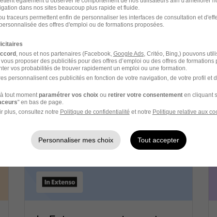
ettent également d’observer le comportement de nos utilisateurs afin d'améliorer no
igation dans nos sites beaucoup plus rapide et fluide.
u traceurs permettent enfin de personnaliser les interfaces de consultation et d'eff
personnalisée des offres d'emploi ou de formations proposées.
icitaires
Aldi recrutement
accord
, nous et nos partenaires (Facebook,
Google Ads
, Critéo, Bing,) pouvons util
 vous proposer des publicités pour des offres d’emploi ou des offres de formations
ter vos probabilités de trouver rapidement un emploi ou une formation.
Commerce alimentaire - Grande
es personnalisent ces publicités en fonction de votre navigation, de votre profil et 
distribution
1 job
à tout moment
paramétrer vos choix
ou
retirer votre consentement
en cliquant s
Découvrir
raceurs
" en bas de page.
r plus, consultez notre
Politique de confidentialité
et notre
Politique relative aux co
Personnaliser mes choix
Tout accepter