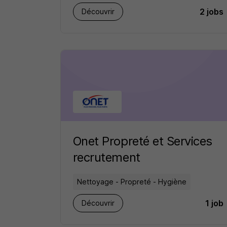
2 jobs
Découvrir
Onet Propreté et Services
recrutement
Nettoyage - Propreté - Hygiène
1 job
Découvrir