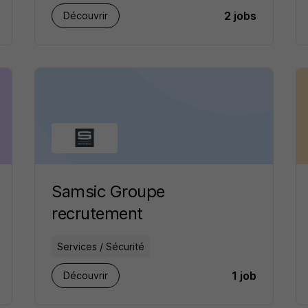
2 jobs
Découvrir
Samsic Groupe
recrutement
Services / Sécurité
1 job
Découvrir