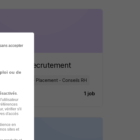
sans accepter
Adecco recrutement
ploi ou de
Recrutement - Placement - Conseils RH
1 job
Découvrir
ésactivés
.
'utilisateur
préférences
 vérifier s'il
ves d'accès
udience en
nos sites et