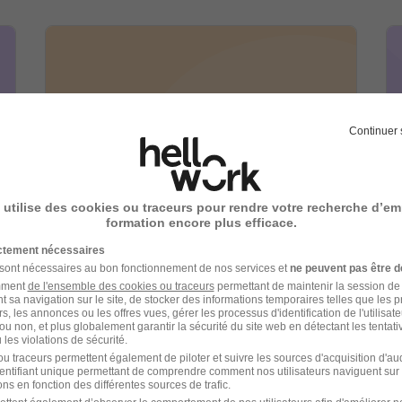
Continuer 
AFTRAL RH recrutement
 utilise des cookies ou traceurs pour rendre votre recherche d’em
formation encore plus efficace.
Enseignement - Apprentissage -
ictement nécessaires
Formation
1 job
Découvrir
 sont nécessaires au bon fonctionnement de nos services et
ne peuvent pas être d
amment
de l'ensemble des cookies ou traceurs
permettant de maintenir la session de l
t sa navigation sur le site, de stocker des informations temporaires telles que les 
rs, les annonces ou les offres vues, gérer les processus d'identification de l'utilisateur,
ou non, et plus globalement garantir la sécurité du site web en détectant les tentati
les violations de sécurité.
u traceurs permettent également de piloter et suivre les sources d'acquisition d'a
identifiant unique permettant de comprendre comment nos utilisateurs naviguent sur 
ns en fonction des différentes sources de trafic.