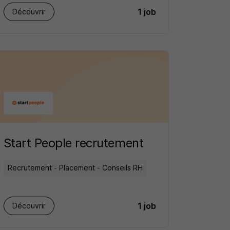
territoriales
1 job
Découvrir
Start People recrutement
Recrutement - Placement - Conseils RH
1 job
Découvrir