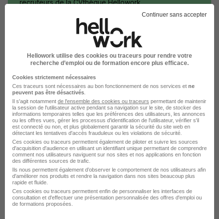
recruteurs de la CVthèque Hellowork.
Continuer sans accepter
Rendre mon CV visible
Hellowork utilise des cookies ou traceurs pour rendre votre
recherche d’emploi ou de formation encore plus efficace.
Cookies strictement nécessaires
Postuler chez Circet par Métier
Ces traceurs sont nécessaires au bon fonctionnement de nos services et
ne
peuvent pas être désactivés
.
Il s'agit notamment
de l'ensemble des cookies ou traceurs
permettant de maintenir
la session de l'utilisateur active pendant sa navigation sur le site, de stocker des
Technicien électricien Circet
informations temporaires telles que les préférences des utilisateurs, les annonces
ou les offres vues, gérer les processus d'identification de l'utilisateur, vérifier s'il
est connecté ou non, et plus globalement garantir la sécurité du site web en
Conducteur Circet
détectant les tentatives d'accès frauduleux ou les violations de sécurité.
Ces cookies ou traceurs permettent également de piloter et suivre les sources
Chef d'équipe BTP Circet
d'acquisition d'audience en utilisant un identifiant unique permettant de comprendre
comment nos utilisateurs naviguent sur nos sites et nos applications en fonction
des différentes sources de trafic.
Technicien fibre optique Circet
Ils nous permettent également d’observer le comportement de nos utilisateurs afin
d'améliorer nos produits et rendre la navigation dans nos sites beaucoup plus
rapide et fluide.
Adjoint au responsable technique Circet
Ces cookies ou traceurs permettent enfin de personnaliser les interfaces de
consultation et d'effectuer une présentation personnalisée des offres d'emploi ou
Assistant de production Circet
de formations proposées.