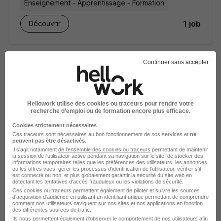
Enseignement - Apprentissage - Formation
1 job
Découvrir
Continuer sans accepter
Hellowork utilise des cookies ou traceurs pour rendre votre
recherche d’emploi ou de formation encore plus efficace.
Cookies strictement nécessaires
Ces traceurs sont nécessaires au bon fonctionnement de nos services et
ne
peuvent pas être désactivés
.
Bridgestone recrutement
Il s'agit notamment
de l'ensemble des cookies ou traceurs
permettant de maintenir
la session de l'utilisateur active pendant sa navigation sur le site, de stocker des
informations temporaires telles que les préférences des utilisateurs, les annonces
Industrie / Automobile
ou les offres vues, gérer les processus d'identification de l'utilisateur, vérifier s'il
est connecté ou non, et plus globalement garantir la sécurité du site web en
détectant les tentatives d'accès frauduleux ou les violations de sécurité.
1 job
Découvrir
Ces cookies ou traceurs permettent également de piloter et suivre les sources
d'acquisition d'audience en utilisant un identifiant unique permettant de comprendre
comment nos utilisateurs naviguent sur nos sites et nos applications en fonction
des différentes sources de trafic.
Ils nous permettent également d’observer le comportement de nos utilisateurs afin