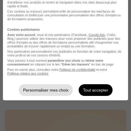
d'améliorer nos produits et rendre la navigation dans nos sites beaucoup plus
rapide et fluide.
Ces cookies ou traceurs permettent enfin de personnaliser les interfaces de
consultation et d'effectuer une présentation personnalisée des offres d'emploi ou
de formations proposées.
Cookies publicitaires
Avec votre accord
, nous et nos partenaires (Facebook,
Google Ads
, Critéo,
Bing,) pouvons utiliser des traceurs pour vous proposer des publicités pour des
offres d’emploi ou des offres de formations personnalisés afin d’augmenter vos
probabilités de trouver rapidement un emploi ou une formation.
Nos partenaires personnalisent ces publicités en fonction de votre navigation, de
DESCOURS & CABAUD
votre profil et de vos centres d’intérêt.
Vous pouvez à tout moment
paramétrer vos choix
ou
retirer votre
recrutement
consentement
en cliquant sur le lien "
Gérer les traceurs
" en bas de page.
Pour en savoir plus, consultez notre
Politique de confidentialité
et notre
Politique relative aux cookies
.
Matériaux de construction
1 job
Découvrir
Personnaliser mes choix
Tout accepter