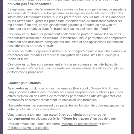
Ces traceurs sont nécessaires au bon fonctionnement de nos services et
ne
peuvent pas être désactivés
.
Il s'agit notamment
de l'ensemble des cookies ou traceurs
permettant de maintenir
la session de l'utilisateur active pendant sa navigation sur le site, de stocker des
informations temporaires telles que les préférences des utilisateurs, les annonces
ou les offres vues, gérer les processus d'identification de l'utilisateur, vérifier s'il
est connecté ou non, et plus globalement garantir la sécurité du site web en
détectant les tentatives d'accès frauduleux ou les violations de sécurité.
Ces cookies ou traceurs permettent également de piloter et suivre les sources
d'acquisition d'audience en utilisant un identifiant unique permettant de comprendre
comment nos utilisateurs naviguent sur nos sites et nos applications en fonction
des différentes sources de trafic.
Ils nous permettent également d’observer le comportement de nos utilisateurs afin
d'améliorer nos produits et rendre la navigation dans nos sites beaucoup plus
rapide et fluide.
Ces cookies ou traceurs permettent enfin de personnaliser les interfaces de
consultation et d'effectuer une présentation personnalisée des offres d'emploi ou
de formations proposées.
Cookies publicitaires
Avec votre accord
, nous et nos partenaires (Facebook,
Google Ads
, Critéo,
Bing,) pouvons utiliser des traceurs pour vous proposer des publicités pour des
offres d’emploi ou des offres de formations personnalisés afin d’augmenter vos
probabilités de trouver rapidement un emploi ou une formation.
Nos partenaires personnalisent ces publicités en fonction de votre navigation, de
votre profil et de vos centres d’intérêt.
Vous pouvez à tout moment
paramétrer vos choix
ou
retirer votre
consentement
en cliquant sur le lien "
Gérer les traceurs
" en bas de page.
Pour en savoir plus, consultez notre
Politique de confidentialité
et notre
Politique relative aux cookies
.