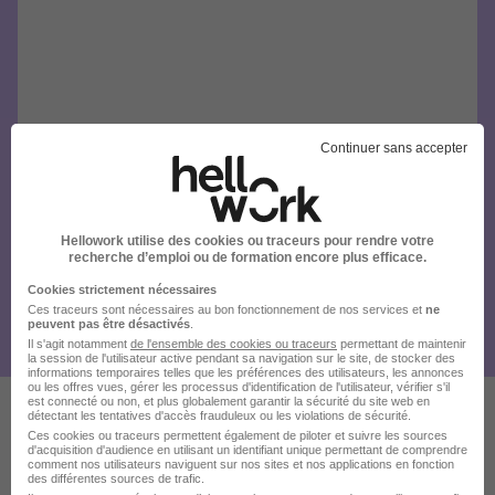
Continuer sans accepter
Hellowork utilise des cookies ou traceurs pour rendre votre
recherche d’emploi ou de formation encore plus efficace.
Cookies strictement nécessaires
Ces traceurs sont nécessaires au bon fonctionnement de nos services et
ne
peuvent pas être désactivés
.
Il s'agit notamment
de l'ensemble des cookies ou traceurs
permettant de maintenir
la session de l'utilisateur active pendant sa navigation sur le site, de stocker des
informations temporaires telles que les préférences des utilisateurs, les annonces
ou les offres vues, gérer les processus d'identification de l'utilisateur, vérifier s'il
est connecté ou non, et plus globalement garantir la sécurité du site web en
détectant les tentatives d'accès frauduleux ou les violations de sécurité.
Ces cookies ou traceurs permettent également de piloter et suivre les sources
Ces offres pourraient aussi
d'acquisition d'audience en utilisant un identifiant unique permettant de comprendre
comment nos utilisateurs naviguent sur nos sites et nos applications en fonction
vous intéresser
des différentes sources de trafic.