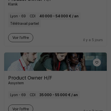
Klanik
Lyon - 69
CDI
40 000 - 54 000 € / an
Télétravail partiel
Voir l’offre
il y a 5 jours
Product Owner H/F
Assystem
Lyon - 69
CDI
35 000 - 55 000 € / an
Voir l’offre