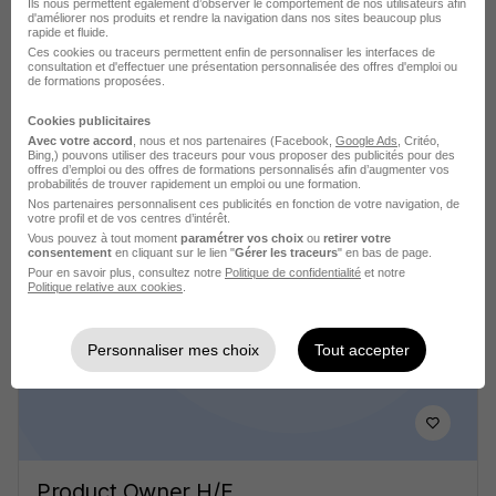
Ils nous permettent également d’observer le comportement de nos utilisateurs afin
d'améliorer nos produits et rendre la navigation dans nos sites beaucoup plus
rapide et fluide.
Ces cookies ou traceurs permettent enfin de personnaliser les interfaces de
consultation et d'effectuer une présentation personnalisée des offres d'emploi ou
de formations proposées.
Cookies publicitaires
Chef de Projet Digital Workplace
Avec votre accord
, nous et nos partenaires (Facebook,
Google Ads
, Critéo,
Bing,) pouvons utiliser des traceurs pour vous proposer des publicités pour des
Microsoft - Sccm - Intune H/F
offres d’emploi ou des offres de formations personnalisés afin d’augmenter vos
probabilités de trouver rapidement un emploi ou une formation.
Size Up Consulting
Nos partenaires personnalisent ces publicités en fonction de votre navigation, de
votre profil et de vos centres d’intérêt.
Vous pouvez à tout moment
paramétrer vos choix
ou
retirer votre
Lyon - 69
CDD
consentement
en cliquant sur le lien "
Gérer les traceurs
" en bas de page.
Pour en savoir plus, consultez notre
Politique de confidentialité
et notre
Politique relative aux cookies
.
Voir l’offre
il y a 17 jours
Personnaliser mes choix
Tout accepter
Product Owner H/F