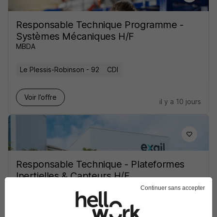
Responsable Technique Programme -
Systèmes Mécaniques H/F
MBDA
Le Plessis-Robinson - 92
CDI
Voir l’offre
il y a 10 jours
Responsable Technique - Plateformes
Inertielles & Capteurs H/F
Exail
Continuer sans accepter
Saint-Germain-en-Laye - 78
CDI