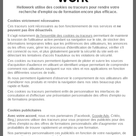
Hellowork utilise des cookies ou traceurs pour rendre votre
Voir l’offre
recherche d’emploi ou de formation encore plus efficace.
il y a 21 jours
Cookies strictement nécessaires
Ces traceurs sont nécessaires au bon fonctionnement de nos services et
ne
peuvent pas être désactivés
.
Il s'agit notamment
de l'ensemble des cookies ou traceurs
permettant de maintenir
la session de l'utilisateur active pendant sa navigation sur le site, de stocker des
informations temporaires telles que les préférences des utilisateurs, les annonces
ou les offres vues, gérer les processus d'identification de l'utilisateur, vérifier s'il
est connecté ou non, et plus globalement garantir la sécurité du site web en
Superviseur Technique H/F
détectant les tentatives d'accès frauduleux ou les violations de sécurité.
Barrière
Ces cookies ou traceurs permettent également de piloter et suivre les sources
d'acquisition d'audience en utilisant un identifiant unique permettant de comprendre
comment nos utilisateurs naviguent sur nos sites et nos applications en fonction
des différentes sources de trafic.
Paris 8e - 75
CDI
38 000 - 41 000 € / an
Ils nous permettent également d’observer le comportement de nos utilisateurs afin
d'améliorer nos produits et rendre la navigation dans nos sites beaucoup plus
rapide et fluide.
Ces cookies ou traceurs permettent enfin de personnaliser les interfaces de
Voir l’offre
il y a 10 jours
consultation et d'effectuer une présentation personnalisée des offres d'emploi ou
de formations proposées.
Cookies publicitaires
Avec votre accord
, nous et nos partenaires (Facebook,
Google Ads
, Critéo,
Bing,) pouvons utiliser des traceurs pour vous proposer des publicités pour des
offres d’emploi ou des offres de formations personnalisés afin d’augmenter vos
probabilités de trouver rapidement un emploi ou une formation.
Responsable Technique Nucléaire H/F
Nos partenaires personnalisent ces publicités en fonction de votre navigation, de