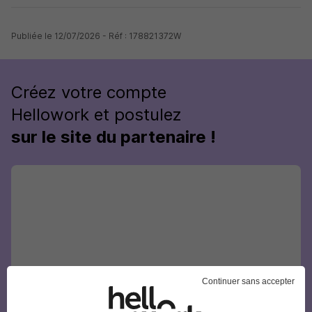
Publiée le 12/07/2026 - Réf : 178821372W
Créez votre compte
Hellowork et postulez
sur le site du partenaire !
Continuer sans accepter