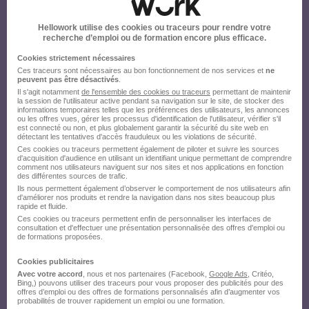
Hellowork utilise des cookies ou traceurs pour rendre votre
recherche d’emploi ou de formation encore plus efficace.
Cookies strictement nécessaires
Ces traceurs sont nécessaires au bon fonctionnement de nos services et
ne
peuvent pas être désactivés
.
Il s'agit notamment
de l'ensemble des cookies ou traceurs
permettant de maintenir
la session de l'utilisateur active pendant sa navigation sur le site, de stocker des
informations temporaires telles que les préférences des utilisateurs, les annonces
ou les offres vues, gérer les processus d'identification de l'utilisateur, vérifier s'il
est connecté ou non, et plus globalement garantir la sécurité du site web en
détectant les tentatives d'accès frauduleux ou les violations de sécurité.
Ces cookies ou traceurs permettent également de piloter et suivre les sources
d'acquisition d'audience en utilisant un identifiant unique permettant de comprendre
comment nos utilisateurs naviguent sur nos sites et nos applications en fonction
des différentes sources de trafic.
Ils nous permettent également d’observer le comportement de nos utilisateurs afin
d'améliorer nos produits et rendre la navigation dans nos sites beaucoup plus
rapide et fluide.
Ces cookies ou traceurs permettent enfin de personnaliser les interfaces de
consultation et d'effectuer une présentation personnalisée des offres d'emploi ou
de formations proposées.
Cookies publicitaires
Avec votre accord
, nous et nos partenaires (Facebook,
Google Ads
, Critéo,
Bing,) pouvons utiliser des traceurs pour vous proposer des publicités pour des
offres d’emploi ou des offres de formations personnalisés afin d’augmenter vos
probabilités de trouver rapidement un emploi ou une formation.