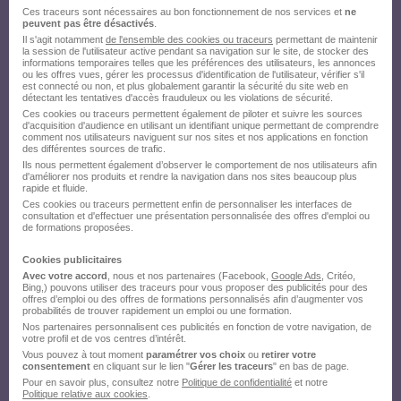
Ces traceurs sont nécessaires au bon fonctionnement de nos services et
ne
peuvent pas être désactivés
.
Il s'agit notamment
de l'ensemble des cookies ou traceurs
permettant de maintenir
la session de l'utilisateur active pendant sa navigation sur le site, de stocker des
informations temporaires telles que les préférences des utilisateurs, les annonces
ou les offres vues, gérer les processus d'identification de l'utilisateur, vérifier s'il
est connecté ou non, et plus globalement garantir la sécurité du site web en
détectant les tentatives d'accès frauduleux ou les violations de sécurité.
Ces cookies ou traceurs permettent également de piloter et suivre les sources
d'acquisition d'audience en utilisant un identifiant unique permettant de comprendre
comment nos utilisateurs naviguent sur nos sites et nos applications en fonction
des différentes sources de trafic.
Ils nous permettent également d’observer le comportement de nos utilisateurs afin
d'améliorer nos produits et rendre la navigation dans nos sites beaucoup plus
rapide et fluide.
Ces cookies ou traceurs permettent enfin de personnaliser les interfaces de
consultation et d'effectuer une présentation personnalisée des offres d'emploi ou
de formations proposées.
Cookies publicitaires
Avec votre accord
, nous et nos partenaires (Facebook,
Google Ads
, Critéo,
Bing,) pouvons utiliser des traceurs pour vous proposer des publicités pour des
offres d’emploi ou des offres de formations personnalisés afin d’augmenter vos
probabilités de trouver rapidement un emploi ou une formation.
Nos partenaires personnalisent ces publicités en fonction de votre navigation, de
votre profil et de vos centres d’intérêt.
Vous pouvez à tout moment
paramétrer vos choix
ou
retirer votre
consentement
en cliquant sur le lien "
Gérer les traceurs
" en bas de page.
Pour en savoir plus, consultez notre
Politique de confidentialité
et notre
Politique relative aux cookies
.