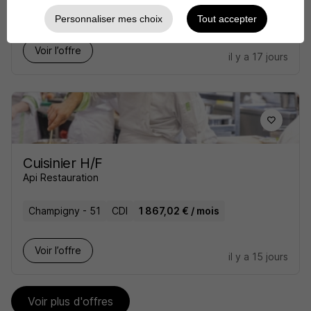
Avize - 51
CDI
Personnaliser mes choix
Tout accepter
Voir l’offre
il y a 17 jours
Cuisinier H/F
Api Restauration
Champigny - 51
CDI
1 867,02 € / mois
Voir l’offre
il y a 15 jours
Voir plus d'offres