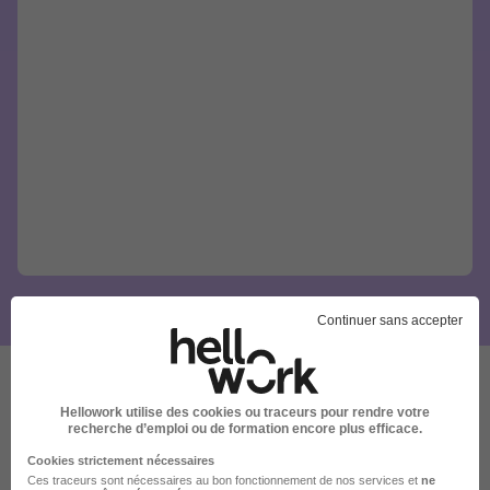
Continuer sans accepter
Ces offres pourraient aussi
Hellowork utilise des cookies ou traceurs pour rendre votre
recherche d’emploi ou de formation encore plus efficace.
vous intéresser
Cookies strictement nécessaires
Ces traceurs sont nécessaires au bon fonctionnement de nos services et
ne