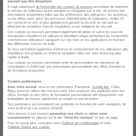
peuvent pas être désactivés
.
Il s'agit notamment
de l'ensemble des cookies ou traceurs
permettant de maintenir
la session de l'utilisateur active pendant sa navigation sur le site, de stocker des
informations temporaires telles que les préférences des utilisateurs, les annonces
ou les offres vues, gérer les processus d'identification de l'utilisateur, vérifier s'il
est connecté ou non, et plus globalement garantir la sécurité du site web en
détectant les tentatives d'accès frauduleux ou les violations de sécurité.
Cuisinier H/F
Ces cookies ou traceurs permettent également de piloter et suivre les sources
d'acquisition d'audience en utilisant un identifiant unique permettant de comprendre
Vitalrest
comment nos utilisateurs naviguent sur nos sites et nos applications en fonction
des différentes sources de trafic.
Ils nous permettent également d’observer le comportement de nos utilisateurs afin
Épernay - 51
CDD
1 944 € / mois
d'améliorer nos produits et rendre la navigation dans nos sites beaucoup plus
rapide et fluide.
Ces cookies ou traceurs permettent enfin de personnaliser les interfaces de
consultation et d'effectuer une présentation personnalisée des offres d'emploi ou
Voir l’offre
de formations proposées.
il y a 10 jours
Cookies publicitaires
Avec votre accord
, nous et nos partenaires (Facebook,
Google Ads
, Critéo,
Bing,) pouvons utiliser des traceurs pour vous proposer des publicités pour des
offres d’emploi ou des offres de formations personnalisés afin d’augmenter vos
probabilités de trouver rapidement un emploi ou une formation.
Nos partenaires personnalisent ces publicités en fonction de votre navigation, de
votre profil et de vos centres d’intérêt.
Vous pouvez à tout moment
paramétrer vos choix
ou
retirer votre
consentement
en cliquant sur le lien "
Gérer les traceurs
" en bas de page.
Charcutier-Traiteur H/F
Pour en savoir plus, consultez notre
Politique de confidentialité
et notre
Groupement Mousquetaires
Politique relative aux cookies
.