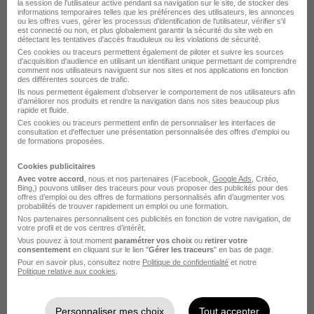
la session de l'utilisateur active pendant sa navigation sur le site, de stocker des
informations temporaires telles que les préférences des utilisateurs, les annonces
ou les offres vues, gérer les processus d'identification de l'utilisateur, vérifier s'il
est connecté ou non, et plus globalement garantir la sécurité du site web en
Saint-Chamas - 13
CDI
Temps partiel
détectant les tentatives d'accès frauduleux ou les violations de sécurité.
Ces cookies ou traceurs permettent également de piloter et suivre les sources
12,52 € / heure
d'acquisition d'audience en utilisant un identifiant unique permettant de comprendre
comment nos utilisateurs naviguent sur nos sites et nos applications en fonction
des différentes sources de trafic.
Ils nous permettent également d’observer le comportement de nos utilisateurs afin
Voir l’offre
il y a 22 jours
d'améliorer nos produits et rendre la navigation dans nos sites beaucoup plus
rapide et fluide.
Ces cookies ou traceurs permettent enfin de personnaliser les interfaces de
consultation et d'effectuer une présentation personnalisée des offres d'emploi ou
de formations proposées.
Cookies publicitaires
Avec votre accord
, nous et nos partenaires (Facebook,
Google Ads
, Critéo,
Agent d'Entretien H/F
Bing,) pouvons utiliser des traceurs pour vous proposer des publicités pour des
offres d’emploi ou des offres de formations personnalisés afin d’augmenter vos
Groupe Partouche
probabilités de trouver rapidement un emploi ou une formation.
Nos partenaires personnalisent ces publicités en fonction de votre navigation, de
votre profil et de vos centres d’intérêt.
Aix-en-Provence - 13
CDD
1 867,02 € / mois
Vous pouvez à tout moment
paramétrer vos choix
ou
retirer votre
consentement
en cliquant sur le lien "
Gérer les traceurs
" en bas de page.
Pour en savoir plus, consultez notre
Politique de confidentialité
et notre
Politique relative aux cookies
.
Voir l’offre
il y a 4 jours
Personnaliser mes choix
Tout accepter