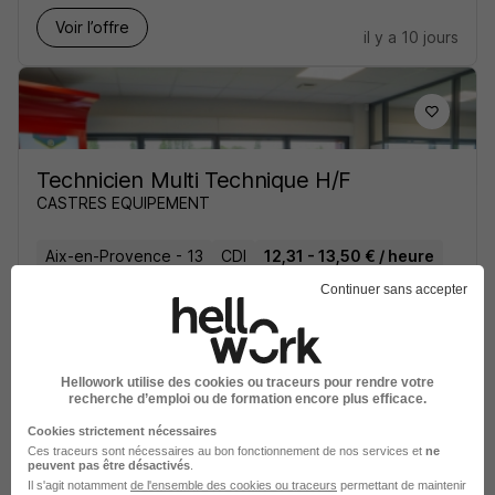
Voir l’offre
il y a 10 jours
Technicien Multi Technique H/F
CASTRES EQUIPEMENT
Aix-en-Provence - 13
CDI
12,31 - 13,50 € / heure
Continuer sans accepter
Voir l’offre
il y a 11 jours
Hellowork utilise des cookies ou traceurs pour rendre votre
recherche d’emploi ou de formation encore plus efficace.
Cookies strictement nécessaires
Ces traceurs sont nécessaires au bon fonctionnement de nos services et
ne
peuvent pas être désactivés
.
Agent d'Entretien H/F
Il s'agit notamment
de l'ensemble des cookies ou traceurs
permettant de maintenir
ASR Nettoyage