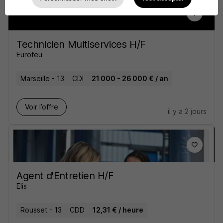
Technicien Multiservices H/F
Eurofeu
Marseille - 13
CDI
21 000 - 26 000 € / an
Voir l’offre
il y a 2 jours
Agent d'Entretien H/F
Elis
Rousset - 13
CDD
12,31 € / heure