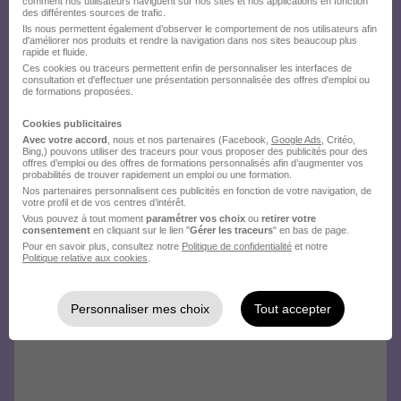
comment nos utilisateurs naviguent sur nos sites et nos applications en fonction
des différentes sources de trafic.
Ils nous permettent également d’observer le comportement de nos utilisateurs afin
d'améliorer nos produits et rendre la navigation dans nos sites beaucoup plus
rapide et fluide.
Ces cookies ou traceurs permettent enfin de personnaliser les interfaces de
consultation et d'effectuer une présentation personnalisée des offres d'emploi ou
de formations proposées.
Cookies publicitaires
Avec votre accord
, nous et nos partenaires (Facebook,
Google Ads
, Critéo,
Bing,) pouvons utiliser des traceurs pour vous proposer des publicités pour des
offres d’emploi ou des offres de formations personnalisés afin d’augmenter vos
probabilités de trouver rapidement un emploi ou une formation.
Nos partenaires personnalisent ces publicités en fonction de votre navigation, de
votre profil et de vos centres d’intérêt.
Vous pouvez à tout moment
paramétrer vos choix
ou
retirer votre
consentement
en cliquant sur le lien "
Gérer les traceurs
" en bas de page.
Pour en savoir plus, consultez notre
Politique de confidentialité
et notre
Politique relative aux cookies
.
Personnaliser mes choix
Tout accepter