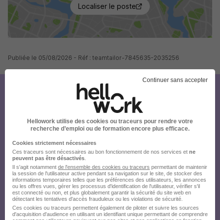
Localiser le poste
Publiée le 05/08/2026 - Réf : teamtailor-7845635-2035256
Continuer sans accepter
Créez votre compte Hellowork et
envoyez votre candidature !
Hellowork utilise des cookies ou traceurs pour rendre votre
recherche d’emploi ou de formation encore plus efficace.
Cookies strictement nécessaires
Ces traceurs sont nécessaires au bon fonctionnement de nos services et
ne
peuvent pas être désactivés
.
Il s'agit notamment
de l'ensemble des cookies ou traceurs
permettant de maintenir
la session de l'utilisateur active pendant sa navigation sur le site, de stocker des
informations temporaires telles que les préférences des utilisateurs, les annonces
ou les offres vues, gérer les processus d'identification de l'utilisateur, vérifier s'il
est connecté ou non, et plus globalement garantir la sécurité du site web en
détectant les tentatives d'accès frauduleux ou les violations de sécurité.
Ces cookies ou traceurs permettent également de piloter et suivre les sources
d'acquisition d'audience en utilisant un identifiant unique permettant de comprendre