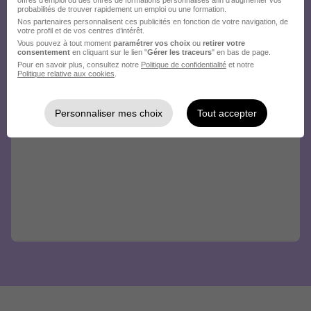
probabilités de trouver rapidement un emploi ou une formation.
Nos partenaires personnalisent ces publicités en fonction de votre navigation, de
votre profil et de vos centres d’intérêt.
Vous pouvez à tout moment
paramétrer vos choix
ou
retirer votre
consentement
en cliquant sur le lien "
Gérer les traceurs
" en bas de page.
Pour en savoir plus, consultez notre
Politique de confidentialité
et notre
Politique relative aux cookies
.
Personnaliser mes choix
Tout accepter