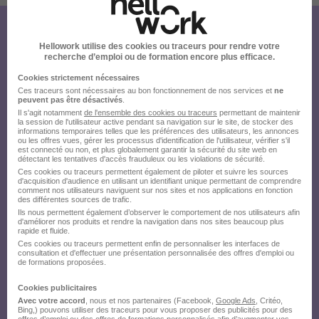
Créez votre compte Hellowork et
Hellowork utilise des cookies ou traceurs pour rendre votre
recherche d’emploi ou de formation encore plus efficace.
envoyez votre candidature !
Cookies strictement nécessaires
Ces traceurs sont nécessaires au bon fonctionnement de nos services et
ne
peuvent pas être désactivés
.
Il s'agit notamment
de l'ensemble des cookies ou traceurs
permettant de maintenir
la session de l'utilisateur active pendant sa navigation sur le site, de stocker des
informations temporaires telles que les préférences des utilisateurs, les annonces
ou les offres vues, gérer les processus d'identification de l'utilisateur, vérifier s'il
est connecté ou non, et plus globalement garantir la sécurité du site web en
détectant les tentatives d'accès frauduleux ou les violations de sécurité.
Ces cookies ou traceurs permettent également de piloter et suivre les sources
d'acquisition d'audience en utilisant un identifiant unique permettant de comprendre
comment nos utilisateurs naviguent sur nos sites et nos applications en fonction
des différentes sources de trafic.
Ils nous permettent également d’observer le comportement de nos utilisateurs afin
d'améliorer nos produits et rendre la navigation dans nos sites beaucoup plus
rapide et fluide.
Ces cookies ou traceurs permettent enfin de personnaliser les interfaces de
consultation et d'effectuer une présentation personnalisée des offres d'emploi ou
de formations proposées.
Cookies publicitaires
Avec votre accord
, nous et nos partenaires (Facebook,
Google Ads
, Critéo,
Bing,) pouvons utiliser des traceurs pour vous proposer des publicités pour des
offres d’emploi ou des offres de formations personnalisés afin d’augmenter vos