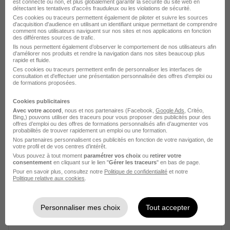
est connecté ou non, et plus globalement garantir la sécurité du site web en
détectant les tentatives d'accès frauduleux ou les violations de sécurité.
Ces cookies ou traceurs permettent également de piloter et suivre les sources
d'acquisition d'audience en utilisant un identifiant unique permettant de comprendre
comment nos utilisateurs naviguent sur nos sites et nos applications en fonction
des différentes sources de trafic.
Ils nous permettent également d’observer le comportement de nos utilisateurs afin
d'améliorer nos produits et rendre la navigation dans nos sites beaucoup plus
Charge de Media Planning H/F
rapide et fluide.
Ces cookies ou traceurs permettent enfin de personnaliser les interfaces de
AJCV
consultation et d'effectuer une présentation personnalisée des offres d'emploi ou
de formations proposées.
Saint-Joseph - 974
CDD
Cookies publicitaires
Avec votre accord
, nous et nos partenaires (Facebook,
Google Ads
, Critéo,
Bing,) pouvons utiliser des traceurs pour vous proposer des publicités pour des
Voir l’offre
offres d’emploi ou des offres de formations personnalisés afin d’augmenter vos
il y a 9 jours
probabilités de trouver rapidement un emploi ou une formation.
Nos partenaires personnalisent ces publicités en fonction de votre navigation, de
votre profil et de vos centres d’intérêt.
Vous pouvez à tout moment
paramétrer vos choix
ou
retirer votre
consentement
en cliquant sur le lien "
Gérer les traceurs
" en bas de page.
Pour en savoir plus, consultez notre
Politique de confidentialité
et notre
Politique relative aux cookies
.
Amazon Retail Media Manager H/F
Personnaliser mes choix
Tout accepter
Havea