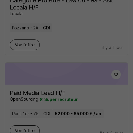
Categorie Protette - Law 68 - 99 - Ask
Locala H/F
Locala
Fozzano - 2A
CDI
Voir l’offre
il y a 1 jour
Paid Media Lead H/F
OpenSourcing
Super recruteur
Paris 1er - 75
CDI
52 000 - 65 000 € / an
Voir l’offre