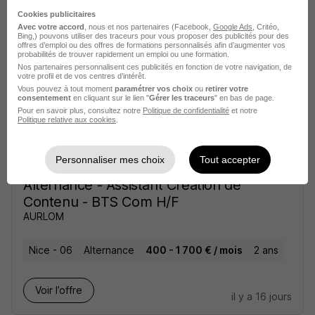
Cookies publicitaires
Avec votre accord
, nous et nos partenaires (Facebook,
Google Ads
, Critéo,
Paris - 75
Alternance
2 ans
Bing,) pouvons utiliser des traceurs pour vous proposer des publicités pour des
offres d’emploi ou des offres de formations personnalisés afin d’augmenter vos
probabilités de trouver rapidement un emploi ou une formation.
Nos partenaires personnalisent ces publicités en fonction de votre navigation, de
Voir l’offre
il y a 15 jours
votre profil et de vos centres d’intérêt.
Vous pouvez à tout moment
paramétrer vos choix
ou
retirer votre
consentement
en cliquant sur le lien "
Gérer les traceurs
" en bas de page.
Pour en savoir plus, consultez notre
Politique de confidentialité
et notre
Politique relative aux cookies
.
Personnaliser mes choix
Tout accepter
Alternance - Assistant Création de
Contenu - BTS Com H/F
AURLOM
Nice - 06
Alternance
400 - 1 700 € / mois
2 ans
Voir l’offre
il y a 16 jours