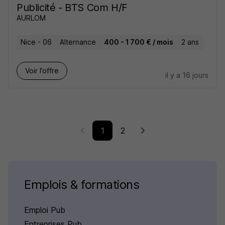
Publicité - BTS Com H/F
AURLOM
Nice - 06
Alternance
400 - 1 700 € / mois
2 ans
Voir l’offre
il y a 16 jours
1
2
Emplois & formations
Emploi Pub
Entreprises Pub