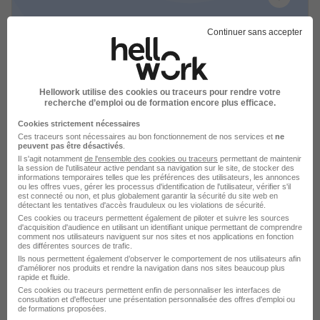
Continuer sans accepter
Alternance Consultant Media - Aix-En-
Provence H/F
ISCOD
Hellowork utilise des cookies ou traceurs pour rendre votre
recherche d’emploi ou de formation encore plus efficace.
Aix-en-Provence - 13
Alternance
Cookies strictement nécessaires
492,22 - 1 823,03 € / mois
Ces traceurs sont nécessaires au bon fonctionnement de nos services et
ne
peuvent pas être désactivés
.
Il s'agit notamment
de l'ensemble des cookies ou traceurs
permettant de maintenir
Voir l’offre
la session de l'utilisateur active pendant sa navigation sur le site, de stocker des
il y a 14 jours
informations temporaires telles que les préférences des utilisateurs, les annonces
ou les offres vues, gérer les processus d'identification de l'utilisateur, vérifier s'il
est connecté ou non, et plus globalement garantir la sécurité du site web en
détectant les tentatives d'accès frauduleux ou les violations de sécurité.
Ces cookies ou traceurs permettent également de piloter et suivre les sources
d'acquisition d'audience en utilisant un identifiant unique permettant de comprendre
comment nos utilisateurs naviguent sur nos sites et nos applications en fonction
des différentes sources de trafic.
Ils nous permettent également d’observer le comportement de nos utilisateurs afin
d'améliorer nos produits et rendre la navigation dans nos sites beaucoup plus
rapide et fluide.
Alternance - Assistant en Publicité -
Ces cookies ou traceurs permettent enfin de personnaliser les interfaces de
BTS Communication H/F
consultation et d'effectuer une présentation personnalisée des offres d'emploi ou
de formations proposées.
AURLOM