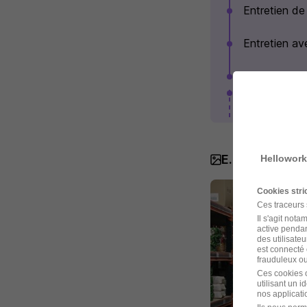
Entretien d
Entretien av
Bienvenue da
Voir plus
E.Leclerc en 
Hellowork
Cookies str
Ces traceurs
Il s'agit not
active pendan
des utilisateu
est connecté 
frauduleux ou 
Ces cookies o
utilisant un 
nos applicatio