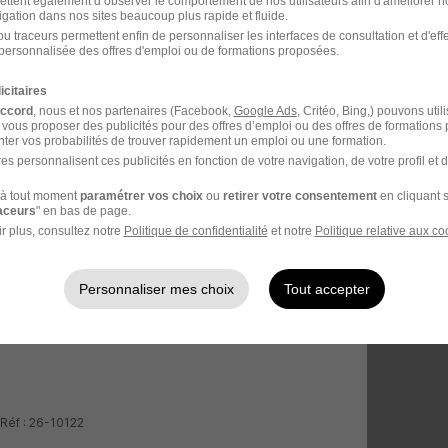
ettent également d’observer le comportement de nos utilisateurs afin d'améliorer no
igation dans nos sites beaucoup plus rapide et fluide.
u traceurs permettent enfin de personnaliser les interfaces de consultation et d'eff
personnalisée des offres d'emploi ou de formations proposées.
icitaires
accord
, nous et nos partenaires (Facebook,
Google Ads
, Critéo, Bing,) pouvons util
 vous proposer des publicités pour des offres d’emploi ou des offres de formations
ter vos probabilités de trouver rapidement un emploi ou une formation.
es personnalisent ces publicités en fonction de votre navigation, de votre profil et 
à tout moment
paramétrer vos choix
ou
retirer votre consentement
en cliquant s
raceurs
" en bas de page.
r plus, consultez notre
Politique de confidentialité
et notre
Politique relative aux co
Personnaliser mes choix
Tout accepter
 Réf : 26-10122