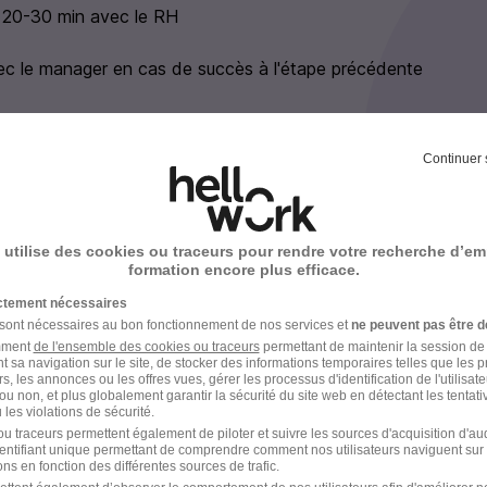
e 20-30 min avec le RH
ec le manager en cas de succès à l'étape précédente
ns l'aventure Leclerc !
Continuer 
images
 utilise des cookies ou traceurs pour rendre votre recherche d’em
formation encore plus efficace.
ictement nécessaires
 sont nécessaires au bon fonctionnement de nos services et
ne peuvent pas être d
amment
de l'ensemble des cookies ou traceurs
permettant de maintenir la session de l
t sa navigation sur le site, de stocker des informations temporaires telles que les 
rs, les annonces ou les offres vues, gérer les processus d'identification de l'utilisateur,
ou non, et plus globalement garantir la sécurité du site web en détectant les tentati
les violations de sécurité.
u traceurs permettent également de piloter et suivre les sources d'acquisition d'a
identifiant unique permettant de comprendre comment nos utilisateurs naviguent sur 
ns en fonction des différentes sources de trafic.