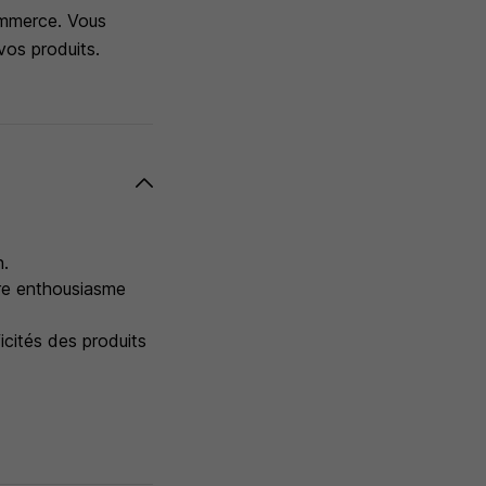
ommerce. Vous
vos produits.
n.
tre enthousiasme
icités des produits