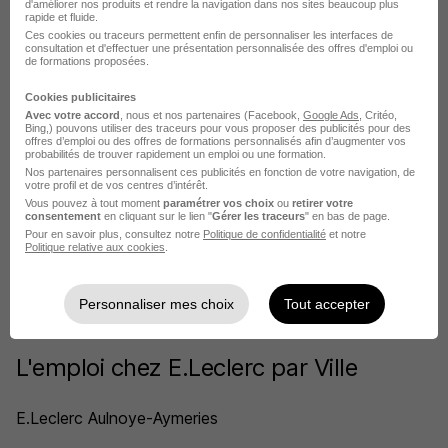
d'améliorer nos produits et rendre la navigation dans nos sites beaucoup plus
rapide et fluide.
Rendre mon CV visible
Ces cookies ou traceurs permettent enfin de personnaliser les interfaces de
consultation et d'effectuer une présentation personnalisée des offres d'emploi ou
de formations proposées.
Cookies publicitaires
Avec votre accord
, nous et nos partenaires (Facebook,
Google Ads
, Critéo,
Bing,) pouvons utiliser des traceurs pour vous proposer des publicités pour des
offres d’emploi ou des offres de formations personnalisés afin d’augmenter vos
E.Leclerc recrute autour de Pantin
probabilités de trouver rapidement un emploi ou une formation.
Nos partenaires personnalisent ces publicités en fonction de votre navigation, de
votre profil et de vos centres d’intérêt.
E.Leclerc Clichy-sous-Bois
Vous pouvez à tout moment
paramétrer vos choix
ou
retirer votre
consentement
en cliquant sur le lien "
Gérer les traceurs
" en bas de page.
E.Leclerc Rosny-sous-Bois
Pour en savoir plus, consultez notre
Politique de confidentialité
et notre
Politique relative aux cookies
.
E.Leclerc Le Blanc-Mesnil
Personnaliser mes choix
Tout accepter
E.Leclerc Bobigny
L'emploi chez E.Leclerc par Ville
E.Leclerc Aulnoye-Aymeries