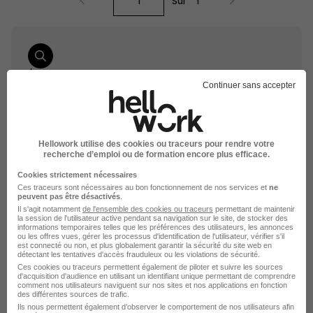
sur
1
Élargissez votre recherche chez
E.Leclerc
ou à
Continuer sans accepter
Pantin
Entreprise E.Leclerc
Emploi Pantin
Entreprise Pantin
Hellowork utilise des cookies ou traceurs pour rendre votre
recherche d’emploi ou de formation encore plus efficace.
Cookies strictement nécessaires
Ces traceurs sont nécessaires au bon fonctionnement de nos services et
ne
peuvent pas être désactivés
.
Il s'agit notamment
de l'ensemble des cookies ou traceurs
permettant de maintenir
la session de l'utilisateur active pendant sa navigation sur le site, de stocker des
informations temporaires telles que les préférences des utilisateurs, les annonces
ou les offres vues, gérer les processus d'identification de l'utilisateur, vérifier s'il
est connecté ou non, et plus globalement garantir la sécurité du site web en
détectant les tentatives d'accès frauduleux ou les violations de sécurité.
DÉPOSEZ VOTRE CV
Ces cookies ou traceurs permettent également de piloter et suivre les sources
d'acquisition d'audience en utilisant un identifiant unique permettant de comprendre
Rendez votre CV accessible à l’ensemble des
comment nos utilisateurs naviguent sur nos sites et nos applications en fonction
recruteurs de la CVthèque Hellowork.
des différentes sources de trafic.
Ils nous permettent également d’observer le comportement de nos utilisateurs afin