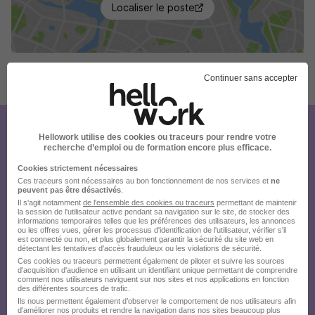
Localiser le poste
Continuer sans accepter
Publiée le 20/07/2026 - Réf : R0326658
Créez votre compte
Hellowork utilise des cookies ou traceurs pour rendre votre
recherche d’emploi ou de formation encore plus efficace.
Hellowork et postulez
Cookies strictement nécessaires
sur le site du recruteur !
Ces traceurs sont nécessaires au bon fonctionnement de nos services et
ne
peuvent pas être désactivés
.
Il s'agit notamment
de l'ensemble des cookies ou traceurs
permettant de maintenir
la session de l'utilisateur active pendant sa navigation sur le site, de stocker des
informations temporaires telles que les préférences des utilisateurs, les annonces
ou les offres vues, gérer les processus d'identification de l'utilisateur, vérifier s'il
est connecté ou non, et plus globalement garantir la sécurité du site web en
détectant les tentatives d'accès frauduleux ou les violations de sécurité.
Ces cookies ou traceurs permettent également de piloter et suivre les sources
d'acquisition d'audience en utilisant un identifiant unique permettant de comprendre
comment nos utilisateurs naviguent sur nos sites et nos applications en fonction
des différentes sources de trafic.
Ils nous permettent également d’observer le comportement de nos utilisateurs afin
d'améliorer nos produits et rendre la navigation dans nos sites beaucoup plus