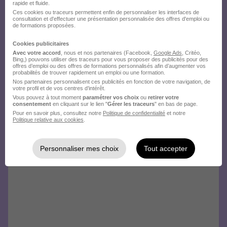
rapide et fluide.
Ces cookies ou traceurs permettent enfin de personnaliser les interfaces de
consultation et d'effectuer une présentation personnalisée des offres d'emploi ou
de formations proposées.
Cookies publicitaires
Avec votre accord
, nous et nos partenaires (Facebook,
Google Ads
, Critéo,
Bing,) pouvons utiliser des traceurs pour vous proposer des publicités pour des
offres d’emploi ou des offres de formations personnalisés afin d’augmenter vos
probabilités de trouver rapidement un emploi ou une formation.
Nos partenaires personnalisent ces publicités en fonction de votre navigation, de
votre profil et de vos centres d’intérêt.
Vous pouvez à tout moment
paramétrer vos choix
ou
retirer votre
consentement
en cliquant sur le lien "
Gérer les traceurs
" en bas de page.
Pour en savoir plus, consultez notre
Politique de confidentialité
et notre
Politique relative aux cookies
.
Personnaliser mes choix
Tout accepter