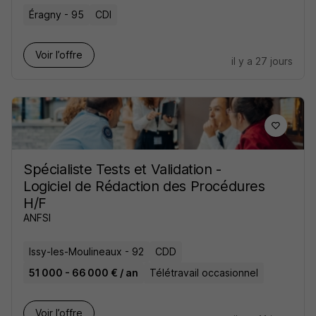
Éragny - 95
CDI
Voir l’offre
il y a 27 jours
Spécialiste Tests et Validation -
Logiciel de Rédaction des Procédures
H/F
ANFSI
Issy-les-Moulineaux - 92
CDD
51 000 - 66 000 € / an
Télétravail occasionnel
Voir l’offre