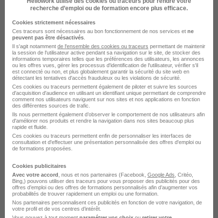
Hellowork utilise des cookies ou traceurs pour rendre votre
Technicien de Maintenance Electricien
recherche d’emploi ou de formation encore plus efficace.
CFO H/F
Cookies strictement nécessaires
VINCI Facilities Copernic IDF Ouest
Ces traceurs sont nécessaires au bon fonctionnement de nos services et
ne
peuvent pas être désactivés
.
Il s'agit notamment
de l'ensemble des cookies ou traceurs
permettant de maintenir
Vélizy-Villacoublay - 78
CDI
la session de l'utilisateur active pendant sa navigation sur le site, de stocker des
informations temporaires telles que les préférences des utilisateurs, les annonces
ou les offres vues, gérer les processus d'identification de l'utilisateur, vérifier s'il
est connecté ou non, et plus globalement garantir la sécurité du site web en
Voir l’offre
détectant les tentatives d'accès frauduleux ou les violations de sécurité.
il y a 17 jours
Ces cookies ou traceurs permettent également de piloter et suivre les sources
d'acquisition d'audience en utilisant un identifiant unique permettant de comprendre
comment nos utilisateurs naviguent sur nos sites et nos applications en fonction
des différentes sources de trafic.
Ils nous permettent également d’observer le comportement de nos utilisateurs afin
d'améliorer nos produits et rendre la navigation dans nos sites beaucoup plus
rapide et fluide.
Ces cookies ou traceurs permettent enfin de personnaliser les interfaces de
consultation et d'effectuer une présentation personnalisée des offres d'emploi ou
de formations proposées.
Technicien Second Œuvre H/F
VINCI Facilities Copernic IDF Ouest
Cookies publicitaires
Avec votre accord
, nous et nos partenaires (Facebook,
Google Ads
, Critéo,
Bing,) pouvons utiliser des traceurs pour vous proposer des publicités pour des
offres d’emploi ou des offres de formations personnalisés afin d’augmenter vos
Vélizy-Villacoublay - 78
CDI
probabilités de trouver rapidement un emploi ou une formation.
Nos partenaires personnalisent ces publicités en fonction de votre navigation, de
votre profil et de vos centres d’intérêt.
Voir l’offre
Vous pouvez à tout moment
paramétrer vos choix
ou
retirer votre