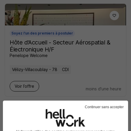
Soyez l'un des premiers à postuler
Hôte d'Accueil - Secteur Aérospatial &
Électronique H/F
Penelope Welcome
Vélizy-Villacoublay - 78
CDI
Voir l’offre
moins d'une heure
Continuer sans accepter