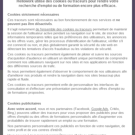
Hellowork utilise des cookies ou traceurs pour rendre votre
recherche d’emploi ou de formation encore plus efficace.
Cookies strictement nécessaires
Ces traceurs sont nécessaires au bon fonctionnement de nos services et
ne
peuvent pas être désactivés
.
Il s'agit notamment
de l'ensemble des cookies ou traceurs
permettant de maintenir
la session de l'utilisateur active pendant sa navigation sur le site, de stocker des
informations temporaires telles que les préférences des utilisateurs, les annonces
ou les offres vues, gérer les processus d'identification de l'utilisateur, vérifier s'il
est connecté ou non, et plus globalement garantir la sécurité du site web en
détectant les tentatives d'accès frauduleux ou les violations de sécurité.
Ces cookies ou traceurs permettent également de piloter et suivre les sources
d'acquisition d'audience en utilisant un identifiant unique permettant de comprendre
comment nos utilisateurs naviguent sur nos sites et nos applications en fonction
des différentes sources de trafic.
Ils nous permettent également d’observer le comportement de nos utilisateurs afin
d'améliorer nos produits et rendre la navigation dans nos sites beaucoup plus
rapide et fluide.
Ces cookies ou traceurs permettent enfin de personnaliser les interfaces de
Ces offres pourraient aussi
consultation et d'effectuer une présentation personnalisée des offres d'emploi ou
de formations proposées.
vous intéresser
Cookies publicitaires
Avec votre accord
, nous et nos partenaires (Facebook,
Google Ads
, Critéo,
Bing,) pouvons utiliser des traceurs pour vous proposer des publicités pour des
offres d’emploi ou des offres de formations personnalisés afin d’augmenter vos
probabilités de trouver rapidement un emploi ou une formation.
Nos partenaires personnalisent ces publicités en fonction de votre navigation, de
votre profil et de vos centres d’intérêt.