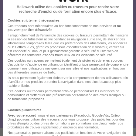
Hellowork utilise des cookies ou traceurs pour rendre votre
recherche d’emploi ou de formation encore plus efficace.
Cookies strictement nécessaires
Ces traceurs sont nécessaires au bon fonctionnement de nos services et
ne
peuvent pas être désactivés
.
Il s'agit notamment
de l'ensemble des cookies ou traceurs
permettant de maintenir
la session de l'utilisateur active pendant sa navigation sur le site, de stocker des
informations temporaires telles que les préférences des utilisateurs, les annonces
ou les offres vues, gérer les processus d'identification de l'utilisateur, vérifier s'il
est connecté ou non, et plus globalement garantir la sécurité du site web en
détectant les tentatives d'accès frauduleux ou les violations de sécurité.
Ces cookies ou traceurs permettent également de piloter et suivre les sources
d'acquisition d'audience en utilisant un identifiant unique permettant de comprendre
comment nos utilisateurs naviguent sur nos sites et nos applications en fonction
des différentes sources de trafic.
Ils nous permettent également d’observer le comportement de nos utilisateurs afin
d'améliorer nos produits et rendre la navigation dans nos sites beaucoup plus
rapide et fluide.
Ces cookies ou traceurs permettent enfin de personnaliser les interfaces de
consultation et d'effectuer une présentation personnalisée des offres d'emploi ou
de formations proposées.
Cookies publicitaires
Avec votre accord
, nous et nos partenaires (Facebook,
Google Ads
, Critéo,
Bing,) pouvons utiliser des traceurs pour vous proposer des publicités pour des
offres d’emploi ou des offres de formations personnalisés afin d’augmenter vos
probabilités de trouver rapidement un emploi ou une formation.
Nos partenaires personnalisent ces publicités en fonction de votre navigation, de