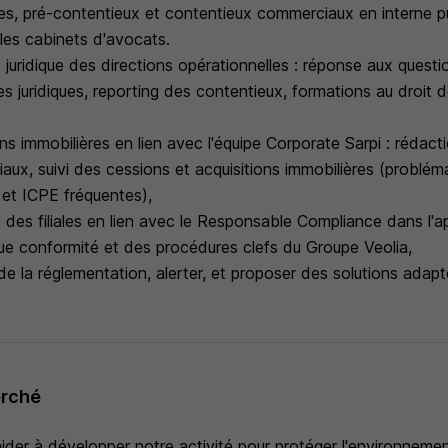
ses, pré-contentieux et contentieux commerciaux en interne pui
les cabinets d'avocats.
uridique des directions opérationnelles : réponse aux questi
s juridiques, reporting des contentieux, formations au droit 
ons immobilières en lien avec l'équipe Corporate Sarpi : rédact
ux, suivi des cessions et acquisitions immobilières (problém
et ICPE fréquentes),
es filiales en lien avec le Responsable Compliance dans l'ap
que conformité et des procédures clefs du Groupe Veolia,
t de la réglementation, alerter, et proposer des solutions adapt
erché
ider à développer notre activité pour protéger l'environnemen