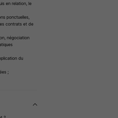
s en relation, le
ons ponctuelles,
des contrats et de
ion, négociation
atiques
plication du
ées ;
t ?