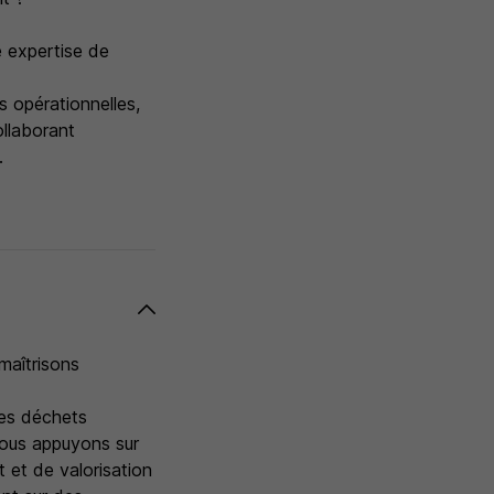
 expertise de
s opérationnelles,
ollaborant
.
 maîtrisons
des déchets
nous appuyons sur
t et de valorisation