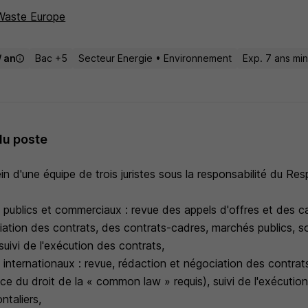
Waste Europe
/ an
Bac +5
Secteur Energie • Environnement
Exp. 7 ans min
du poste
in d'une équipe de trois juristes sous la responsabilité du Res
:
s publics et commerciaux : revue des appels d'offres et des c
iation des contrats, des contrats-cadres, marchés publics, s
suivi de l'exécution des contrats,
s internationaux : revue, rédaction et négociation des contrat
e du droit de la « common law » requis), suivi de l'exécutio
ntaliers,