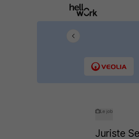
Aller au contenu principal
Le job
Juriste S