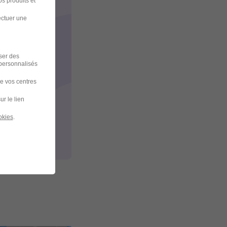
s produits et
ectuer une
ption du CV et
iser des
 personnalisés
ue.
de vos centres
ur le lien
okies
.
ommuniquée.