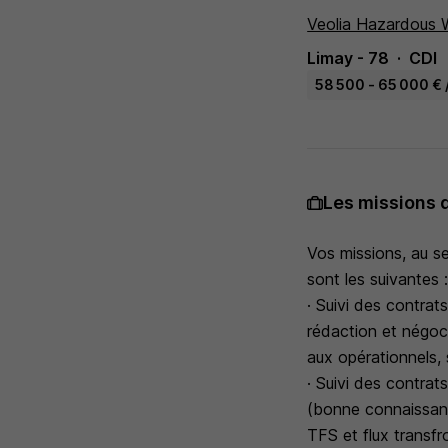
Veolia Hazardous 
Limay - 78
CDI
58 500 - 65 000 € 
Les missions 
Vos missions, au se
sont les suivantes 
· Suivi des contrat
rédaction et négoc
aux opérationnels, 
· Suivi des contrat
(bonne connaissanc
TFS et flux transfro