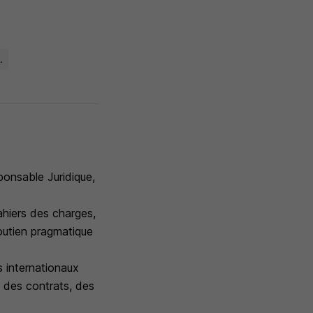
.
ponsable Juridique,
ahiers des charges,
outien pragmatique
s internationaux
n des contrats, des