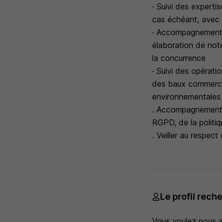
· Suivi des experti
cas échéant, avec 
· Accompagnement j
élaboration de note
la concurrence
· Suivi des opérati
des baux commercia
environnementales 
. Accompagnement d
RGPD, de la politi
. Veiller au respec
Le profil rech
Vous voulez nous a