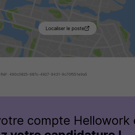
Localiser le poste
 - Réf : 490c0825-687c-4927-9431-9c70f551e9a5
votre compte Hellowork 
z votre candidature !