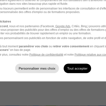
ettent également d’observer le comportement de nos utilisateurs afin d'améliorer no
igation dans nos sites beaucoup plus rapide et fluide.
rutement peuvent varier selon l'offre à laquelle vous postulez.
u traceurs permettent enfin de personnaliser les interfaces de consultation et d'eff
personnalisée des offres d'emploi ou de formations proposées.
ligne ou via une candidature spontanée. Nous accusons réce
icitaires
accord
, nous et nos partenaires (Facebook,
Google Ads
, Critéo, Bing,) pouvons util
 vous proposer des publicités pour des offres d’emploi ou des offres de formations
ter vos probabilités de trouver rapidement un emploi ou une formation.
re profil et 1er contact éventuel pour un échange téléphoniq
es personnalisent ces publicités en fonction de votre navigation, de votre profil et 
à tout moment
paramétrer vos choix
ou
retirer votre consentement
en cliquant s
c un recruteur: échange sur votre parcours et l’entreprise.
raceurs
" en bas de page.
r plus, consultez notre
Politique de confidentialité
et notre
Politique relative aux co
 ces étapes, notre décision, positive ou négative, vous est c
Personnaliser mes choix
Tout accepter