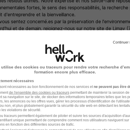
es résidus ultimes. Notre expertise et nos savoir-faire repos
nnementales fortes, le sens des responsabilités, la recherch
t d'entreprendre et la bienveillance.
 vous sentez concerné.es par la préservation de l'environnem
urd'hui et de demain, rejoignez-nous sur notre site de Limay 
 : Juriste Senior F/H en droit des affaires ayant de fortes ap
e et international)
Continuer 
 utilise des cookies ou traceurs pour rendre votre recherche d’em
entaires
formation encore plus efficace.
ictement nécessaires
se inclusive, Veolia s'engage pour la diversité et accorde la 
 sont nécessaires au bon fonctionnement de nos services et
ne peuvent pas être d
atures, sans discrimination.
amment
de l'ensemble des cookies ou traceurs
permettant de maintenir la session de l
se inclusive, Veolia s'engage pour la diversité et accorde la 
t sa navigation sur le site, de stocker des informations temporaires telles que les 
rs, les annonces ou les offres vues, gérer les processus d'identification de l'utilisateur,
atures, sans discrimination.
ou non, et plus globalement garantir la sécurité du site web en détectant les tentati
les violations de sécurité.
u traceurs permettent également de piloter et suivre les sources d'acquisition d'a
identifiant unique permettant de comprendre comment nos utilisateurs naviguent sur 
ns en fonction des différentes sources de trafic.
e recrutement