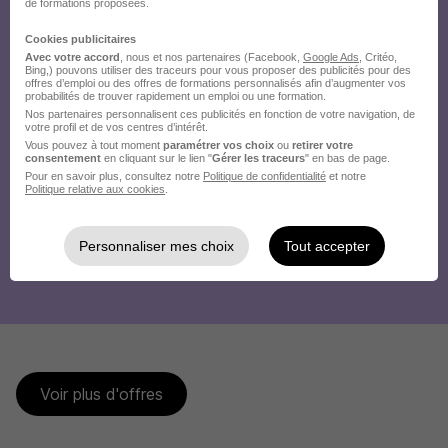
de formations proposées.
Cookies publicitaires
Avec votre accord
, nous et nos partenaires (Facebook,
Google Ads
, Critéo,
Bing,) pouvons utiliser des traceurs pour vous proposer des publicités pour des
offres d’emploi ou des offres de formations personnalisés afin d’augmenter vos
probabilités de trouver rapidement un emploi ou une formation.
Nos partenaires personnalisent ces publicités en fonction de votre navigation, de
votre profil et de vos centres d’intérêt.
Vous pouvez à tout moment
paramétrer vos choix
ou
retirer votre
consentement
en cliquant sur le lien "
Gérer les traceurs
" en bas de page.
Pour en savoir plus, consultez notre
Politique de confidentialité
et notre
Politique relative aux cookies
.
Personnaliser mes choix
Tout accepter
Voir plus d'offres