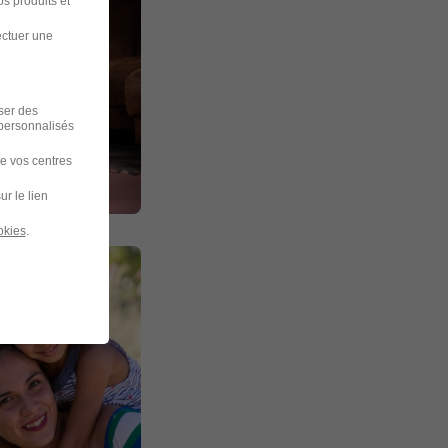
s produits et
ectuer une
iser des
 personnalisés
de vos centres
ur le lien
okies
.