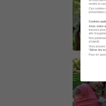
Ils nous perm
rendre la nav
Ces cookies o
présentation 
Cookies publ
Avec votre 
traceurs pour
afin d’augmen
Nos partenair
d’intérêt.
Vous pouvez 
"
Gérer les t
Pour en savoi