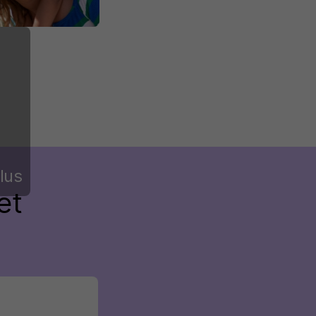
lus
et