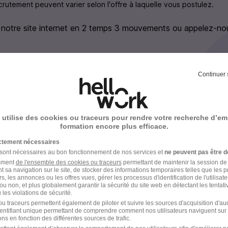
rutement peuvent varier selon l'offre à laquelle vous postulez.
 notre site internet en 2 temps 3 mouvements ou appelez-no
ller(ère) vous contacte pour échanger sur votre candidature.
Continuer 
bons réflexes en garde d'enfants en répondant à un quiz de
 dans votre agence pour votre entretien.
 utilise des cookies ou traceurs pour rendre votre recherche d’em
formation encore plus efficace.
lan de l'entretien pour valider votre profil.
ictement nécessaires
 sont nécessaires au bon fonctionnement de nos services et
ne peuvent pas être d
amment
de l'ensemble des cookies ou traceurs
permettant de maintenir la session de l
t sa navigation sur le site, de stocker des informations temporaires telles que les 
rs, les annonces ou les offres vues, gérer les processus d'identification de l'utilisateur,
ou non, et plus globalement garantir la sécurité du site web en détectant les tentati
les violations de sécurité.
ecrutement en images
u traceurs permettent également de piloter et suivre les sources d'acquisition d'a
identifiant unique permettant de comprendre comment nos utilisateurs naviguent sur 
ns en fonction des différentes sources de trafic.