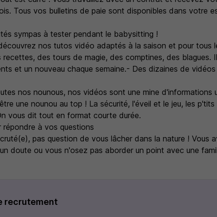
is. Tous vos bulletins de paie sont disponibles dans votre 
ités sympas à tester pendant le babysitting !
découvrez nos tutos vidéo adaptés à la saison et pour tous le
 recettes, des tours de magie, des comptines, des blagues. I
alents et un nouveau chaque semaine.- Des dizaines de vidéos
outes nos nounous, nos vidéos sont une mine d'informations u
tre une nounou au top ! La sécurité, l'éveil et le jeu, les p'tit
 On vous dit tout en format courte durée.
ur répondre à vos questions
cruté(e), pas question de vous lâcher dans la nature ! Vous 
 un doute ou vous n'osez pas aborder un point avec une fami
e recrutement