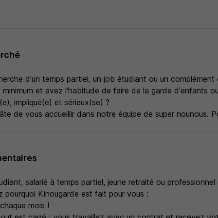
erché
herche d'un temps partiel, un job étudiant ou un complément d
 minimum et avez l'habitude de faire de la garde d'enfants ou
e), impliqué(e) et sérieux(se) ?
âte de vous accueillir dans notre équipe de super nounous. Po
entaires
iant, salarié à temps partiel, jeune retraité ou professionnel 
 pourquoi Kinougarde est fait pour vous :
 chaque mois !
ut est carré : vous travaillez avec un contrat et recevez vot