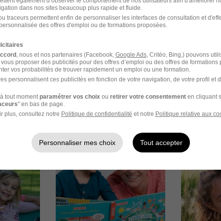
ettent également d’observer le comportement de nos utilisateurs afin d'améliorer no
igation dans nos sites beaucoup plus rapide et fluide.
u traceurs permettent enfin de personnaliser les interfaces de consultation et d'eff
personnalisée des offres d'emploi ou de formations proposées.
icitaires
accord
, nous et nos partenaires (Facebook,
Google Ads
, Critéo, Bing,) pouvons util
 vous proposer des publicités pour des offres d’emploi ou des offres de formations
ter vos probabilités de trouver rapidement un emploi ou une formation.
es personnalisent ces publicités en fonction de votre navigation, de votre profil et 
à tout moment
paramétrer vos choix
ou
retirer votre consentement
en cliquant s
raceurs
" en bas de page.
r plus, consultez notre
Politique de confidentialité
et notre
Politique relative aux co
Personnaliser mes choix
Tout accepter