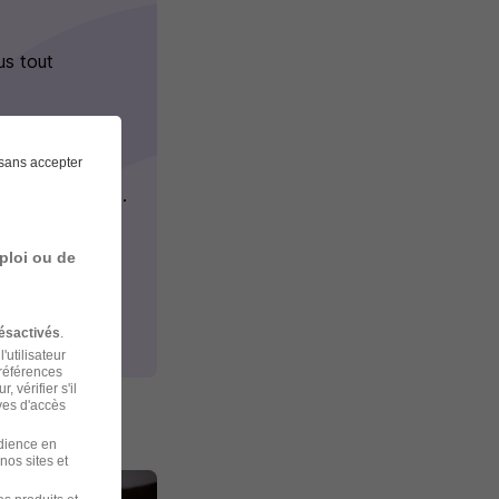
us tout
sans accepter
puis chez vous.
ploi ou de
ésactivés
.
'utilisateur
préférences
 vérifier s'il
ves d'accès
udience en
nos sites et