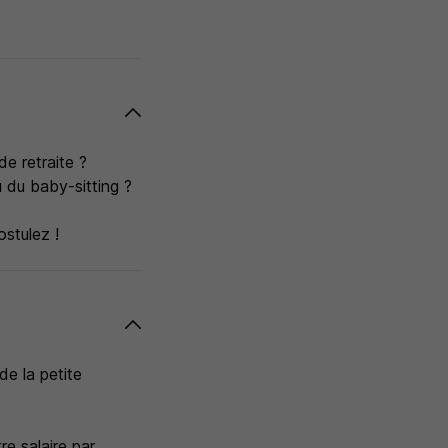
e retraite ?
 du baby-sitting ?
stulez !
de la petite
re salaire par