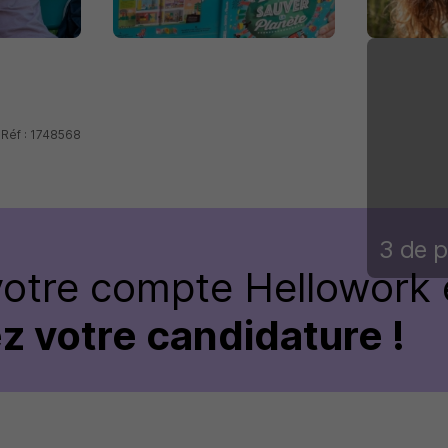
 Réf : 1748568
3 de p
votre compte Hellowork 
z votre candidature !