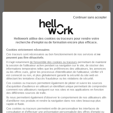
Continuer sans accepter
Educateur de Jeunes Enfants par
Semaine 80 H/F
Lapinouland
Hellowork utilise des cookies ou traceurs pour rendre votre
recherche d’emploi ou de formation encore plus efficace.
Paris 16e - 75
CDI
Cookies strictement nécessaires
Ces traceurs sont nécessaires au bon fonctionnement de nos services et
ne
peuvent pas être désactivés
.
Voir l’offre
Il s'agit notamment
de l'ensemble des cookies ou traceurs
permettant de maintenir
il y a 21 jours
la session de l'utilisateur active pendant sa navigation sur le site, de stocker des
informations temporaires telles que les préférences des utilisateurs, les annonces
ou les offres vues, gérer les processus d'identification de l'utilisateur, vérifier s'il
est connecté ou non, et plus globalement garantir la sécurité du site web en
détectant les tentatives d'accès frauduleux ou les violations de sécurité.
Ces cookies ou traceurs permettent également de piloter et suivre les sources
d'acquisition d'audience en utilisant un identifiant unique permettant de comprendre
comment nos utilisateurs naviguent sur nos sites et nos applications en fonction
des différentes sources de trafic.
Educatrices de Jeunes Enfants H/F
Ils nous permettent également d’observer le comportement de nos utilisateurs afin
Groupe d'oeuvres sociales de Belleville
d'améliorer nos produits et rendre la navigation dans nos sites beaucoup plus
rapide et fluide.
Ces cookies ou traceurs permettent enfin de personnaliser les interfaces de
consultation et d'effectuer une présentation personnalisée des offres d'emploi ou
Paris 20e - 75
CDD