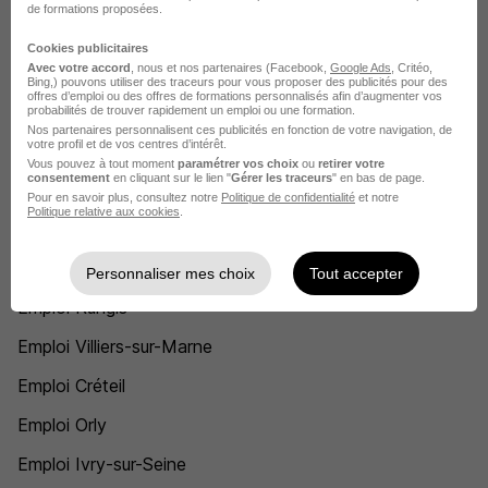
de formations proposées.
Cookies publicitaires
Voir l’offre
Avec votre accord
, nous et nos partenaires (Facebook,
Google Ads
, Critéo,
il y a 29 jours
Bing,) pouvons utiliser des traceurs pour vous proposer des publicités pour des
offres d’emploi ou des offres de formations personnalisés afin d’augmenter vos
probabilités de trouver rapidement un emploi ou une formation.
Nos partenaires personnalisent ces publicités en fonction de votre navigation, de
votre profil et de vos centres d’intérêt.
Recherches similaires
Vous pouvez à tout moment
paramétrer vos choix
ou
retirer votre
consentement
en cliquant sur le lien "
Gérer les traceurs
" en bas de page.
Pour en savoir plus, consultez notre
Politique de confidentialité
et notre
Politique relative aux cookies
.
Emploi Educateur spécialisé
Emploi Enseignement
Personnaliser mes choix
Tout accepter
Emploi Rungis
Emploi Villiers-sur-Marne
Emploi Créteil
Emploi Orly
Emploi Ivry-sur-Seine