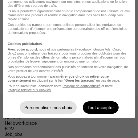
comment nos utilisateurs naviguent sur nos sites et nos applications en fonction
Emploi Orly
des différentes sources de trafic.
Ils nous permettent également d’observer le comportement de nos utilisateurs afin
Emploi Vincennes
d'améliorer nos produits et rendre la navigation dans nos sites beaucoup plus
rapide et fluide.
Ces cookies ou traceurs permettent enfin de personnaliser les interfaces de
Emploi Ivry-sur-Seine
consultation et d'effectuer une présentation personnalisée des offres d'emploi ou
de formations proposées.
Voir plus
Cookies publicitaires
Avec votre accord
, nous et nos partenaires (Facebook,
Google Ads
, Critéo,
Bing,) pouvons utiliser des traceurs pour vous proposer des publicités pour des
offres d’emploi ou des offres de formations personnalisés afin d’augmenter vos
Accueil
Emploi
Emploi Bonneuil-sur-Marne
probabilités de trouver rapidement un emploi ou une formation.
Nos partenaires personnalisent ces publicités en fonction de votre navigation, de
Emploi Artisanat Bonneuil-sur-Marne
votre profil et de vos centres d’intérêt.
Vous pouvez à tout moment
paramétrer vos choix
ou
retirer votre
Emploi Boulanger Bonneuil-sur-Marne
CDI Boulangerie H/F
consentement
en cliquant sur le lien "
Gérer les traceurs
" en bas de page.
Pour en savoir plus, consultez notre
Politique de confidentialité
et notre
Politique relative aux cookies
.
Les sites
Personnaliser mes choix
Tout accepter
HelloCV
Helloworkplace
BDM
Jobijoba