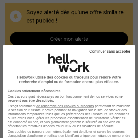
Soyez alerté dès qu'une offre similaire
est publiée !
Créer mon alerte
Continuer sans accepter
Recherches similaires
Hellowork utilise des cookies ou traceurs pour rendre votre
recherche d’emploi ou de formation encore plus efficace.
Emploi Boulanger
Cookies strictement nécessaires
Ces traceurs sont nécessaires au bon fonctionnement de nos services et
ne
Emploi Artisanat
peuvent pas être désactivés
.
Il s'agit notamment
de l'ensemble des cookies ou traceurs
permettant de maintenir
Emploi Rungis
la session de l'utilisateur active pendant sa navigation sur le site, de stocker des
informations temporaires telles que les préférences des utilisateurs, les annonces
ou les offres vues, gérer les processus d'identification de l'utilisateur, vérifier s'il
Emploi Villiers-sur-Marne
est connecté ou non, et plus globalement garantir la sécurité du site web en
détectant les tentatives d'accès frauduleux ou les violations de sécurité.
Emploi Créteil
Ces cookies ou traceurs permettent également de piloter et suivre les sources
d'acquisition d'audience en utilisant un identifiant unique permettant de comprendre