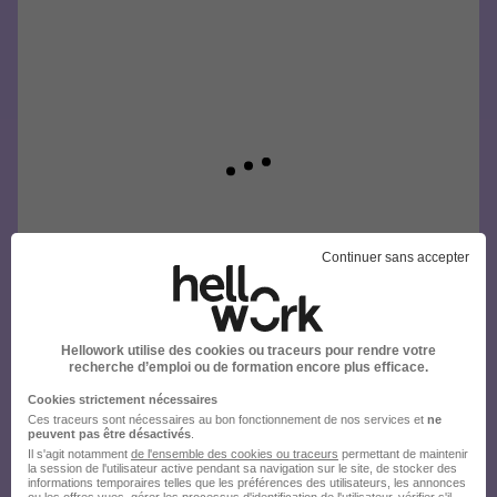
Continuer sans accepter
Hellowork utilise des cookies ou traceurs pour rendre votre
recherche d’emploi ou de formation encore plus efficace.
Cookies strictement nécessaires
Ces traceurs sont nécessaires au bon fonctionnement de nos services et
ne
peuvent pas être désactivés
.
Il s'agit notamment
de l'ensemble des cookies ou traceurs
permettant de maintenir
la session de l'utilisateur active pendant sa navigation sur le site, de stocker des
informations temporaires telles que les préférences des utilisateurs, les annonces
ou les offres vues, gérer les processus d'identification de l'utilisateur, vérifier s'il