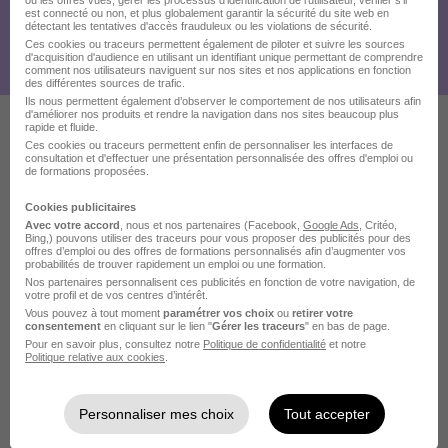
est connecté ou non, et plus globalement garantir la sécurité du site web en
détectant les tentatives d'accès frauduleux ou les violations de sécurité.
Ces cookies ou traceurs permettent également de piloter et suivre les sources
d'acquisition d'audience en utilisant un identifiant unique permettant de comprendre
comment nos utilisateurs naviguent sur nos sites et nos applications en fonction
des différentes sources de trafic.
Ils nous permettent également d’observer le comportement de nos utilisateurs afin
d'améliorer nos produits et rendre la navigation dans nos sites beaucoup plus
rapide et fluide.
Ces cookies ou traceurs permettent enfin de personnaliser les interfaces de
Ces offres pourraient aussi
consultation et d'effectuer une présentation personnalisée des offres d'emploi ou
de formations proposées.
vous intéresser
Cookies publicitaires
Avec votre accord
, nous et nos partenaires (Facebook,
Google Ads
, Critéo,
Bing,) pouvons utiliser des traceurs pour vous proposer des publicités pour des
offres d’emploi ou des offres de formations personnalisés afin d’augmenter vos
probabilités de trouver rapidement un emploi ou une formation.
Nos partenaires personnalisent ces publicités en fonction de votre navigation, de
votre profil et de vos centres d’intérêt.
Vous pouvez à tout moment
paramétrer vos choix
ou
retirer votre
consentement
en cliquant sur le lien "
Gérer les traceurs
" en bas de page.
Responsable des Opérations
Pour en savoir plus, consultez notre
Politique de confidentialité
et notre
Véhicules Autonomes H/F
Politique relative aux cookies
.
TLD Europe
Personnaliser mes choix
Tout accepter
Saint-Lin - 79
CDI
80 000 - 90 000 € / an