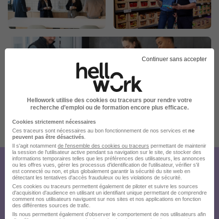
Continuer sans accepter
Hellowork utilise des cookies ou traceurs pour rendre votre
recherche d’emploi ou de formation encore plus efficace.
Cookies strictement nécessaires
Publiée le 22/07/2026 - Réf : 675002
Ces traceurs sont nécessaires au bon fonctionnement de nos services et
ne
peuvent pas être désactivés
.
17 de plus
Il s'agit notamment
de l'ensemble des cookies ou traceurs
permettant de maintenir
la session de l'utilisateur active pendant sa navigation sur le site, de stocker des
informations temporaires telles que les préférences des utilisateurs, les annonces
ou les offres vues, gérer les processus d'identification de l'utilisateur, vérifier s'il
Créez votre compte
est connecté ou non, et plus globalement garantir la sécurité du site web en
détectant les tentatives d'accès frauduleux ou les violations de sécurité.
Hellowork et postulez
Ces cookies ou traceurs permettent également de piloter et suivre les sources
d'acquisition d'audience en utilisant un identifiant unique permettant de comprendre
sur le site du recruteur !
comment nos utilisateurs naviguent sur nos sites et nos applications en fonction
des différentes sources de trafic.
Ils nous permettent également d’observer le comportement de nos utilisateurs afin