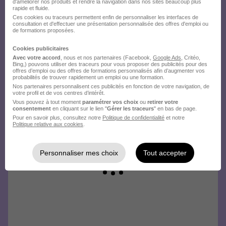
d'améliorer nos produits et rendre la navigation dans nos sites beaucoup plus
rapide et fluide.
Ces cookies ou traceurs permettent enfin de personnaliser les interfaces de
consultation et d'effectuer une présentation personnalisée des offres d'emploi ou
de formations proposées.
Cookies publicitaires
Avec votre accord
, nous et nos partenaires (Facebook,
Google Ads
, Critéo,
Bing,) pouvons utiliser des traceurs pour vous proposer des publicités pour des
offres d’emploi ou des offres de formations personnalisés afin d’augmenter vos
probabilités de trouver rapidement un emploi ou une formation.
Nos partenaires personnalisent ces publicités en fonction de votre navigation, de
votre profil et de vos centres d’intérêt.
Vous pouvez à tout moment
paramétrer vos choix
ou
retirer votre
consentement
en cliquant sur le lien "
Gérer les traceurs
" en bas de page.
Pour en savoir plus, consultez notre
Politique de confidentialité
et notre
Politique relative aux cookies
.
Personnaliser mes choix
Tout accepter