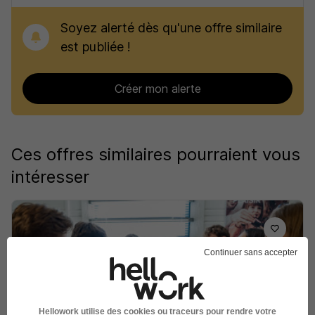
Soyez alerté dès qu'une offre similaire
est publiée !
Créer mon alerte
Ces offres similaires pourraient vous
intéresser
Continuer sans accepter
Expert Service Client - CDI H/F
Boulanger
Hellowork utilise des cookies ou traceurs pour rendre votre