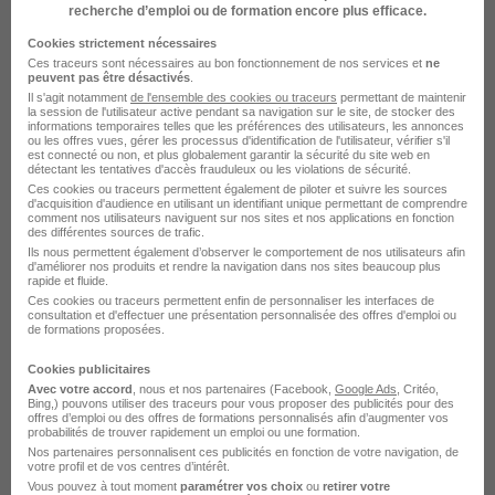
Lattes - 34
CDI
22 400 € / an
recherche d’emploi ou de formation encore plus efficace.
Cookies strictement nécessaires
Ces traceurs sont nécessaires au bon fonctionnement de nos services et
ne
Voir l’offre
peuvent pas être désactivés
.
il y a 2 jours
Il s'agit notamment
de l'ensemble des cookies ou traceurs
permettant de maintenir
la session de l'utilisateur active pendant sa navigation sur le site, de stocker des
informations temporaires telles que les préférences des utilisateurs, les annonces
ou les offres vues, gérer les processus d'identification de l'utilisateur, vérifier s'il
est connecté ou non, et plus globalement garantir la sécurité du site web en
détectant les tentatives d'accès frauduleux ou les violations de sécurité.
Recherches similaires
Ces cookies ou traceurs permettent également de piloter et suivre les sources
d'acquisition d'audience en utilisant un identifiant unique permettant de comprendre
comment nos utilisateurs naviguent sur nos sites et nos applications en fonction
des différentes sources de trafic.
Emploi Customer service manager
Ils nous permettent également d’observer le comportement de nos utilisateurs afin
d'améliorer nos produits et rendre la navigation dans nos sites beaucoup plus
Emploi SAV
rapide et fluide.
Ces cookies ou traceurs permettent enfin de personnaliser les interfaces de
consultation et d'effectuer une présentation personnalisée des offres d'emploi ou
Emploi Béziers
de formations proposées.
Emploi Sète
Cookies publicitaires
Avec votre accord
, nous et nos partenaires (Facebook,
Google Ads
, Critéo,
Emploi Agde
Bing,) pouvons utiliser des traceurs pour vous proposer des publicités pour des
offres d’emploi ou des offres de formations personnalisés afin d’augmenter vos
probabilités de trouver rapidement un emploi ou une formation.
Emploi Lunel
Nos partenaires personnalisent ces publicités en fonction de votre navigation, de
votre profil et de vos centres d’intérêt.
Emploi Pézenas
Vous pouvez à tout moment
paramétrer vos choix
ou
retirer votre