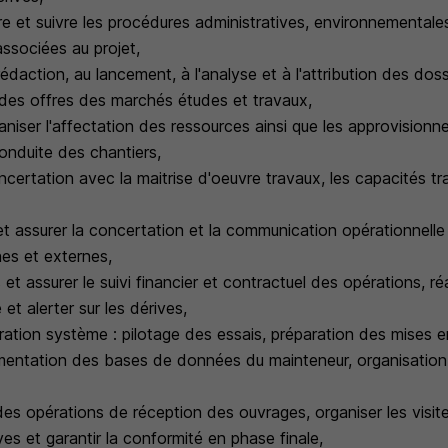
e et suivre les procédures administratives, environnementale
associées au projet,
rédaction, au lancement, à l'analyse et à l'attribution des dos
 des offres des marchés études et travaux,
aniser l'affectation des ressources ainsi que les approvision
onduite des chantiers,
ncertation avec la maitrise d'oeuvre travaux, les capacités t
 et assurer la concertation et la communication opérationnelle
nes et externes,
s et assurer le suivi financier et contractuel des opérations, ré
é et alerter sur les dérives,
gration système : pilotage des essais, préparation des mises 
limentation des bases de données du mainteneur, organisation 
 des opérations de réception des ouvrages, organiser les visit
es et garantir la conformité en phase finale,