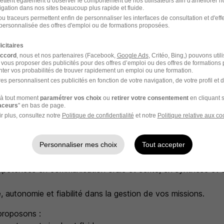
ettent également d’observer le comportement de nos utilisateurs afin d'améliorer no
igation dans nos sites beaucoup plus rapide et fluide.
u traceurs permettent enfin de personnaliser les interfaces de consultation et d'eff
personnalisée des offres d'emploi ou de formations proposées.
icitaires
erché
accord
, nous et nos partenaires (Facebook,
Google Ads
, Critéo, Bing,) pouvons util
 vous proposer des publicités pour des offres d’emploi ou des offres de formations
ter vos probabilités de trouver rapidement un emploi ou une formation.
 école d'Ingénieur ou titulaire d'un Master,
es personnalisent ces publicités en fonction de votre navigation, de votre profil et 
ence minimum en gestion de projet, en AMOA ou en AMOE, acq
ire, des transports ou des infrastructures,
à tout moment
paramétrer vos choix
ou
retirer votre consentement
en cliquant s
raceurs
" en bas de page.
nces techniques (Génie Civil, Ouvrages d'Art, Voie, Génie Ele
r plus, consultez notre
Politique de confidentialité
et notre
Politique relative aux co
c.),
ils de bureautique et de gestion de projet,
Personnaliser mes choix
Tout accepter
iller en équipe et en transversalité, sens du relationnel, adapta
rigueur,
pétences en communication orale et écrite, en synthèse et 
ive, autonomie et fiabilité dans la gestion de vos missions.
proposons :