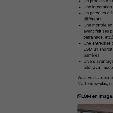
Un process de r
Une intégration 
Un parcours d'év
différents,
Une montée en c
ayant fait ses p
parrainage, etc.)
Une entreprise 
LGM un endroit 
barrières,
Divers avantage
télétravail, acc
Vous voulez connaî
N'attendez-plus, e
LGM en image