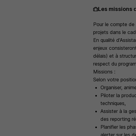
Les missions 
Pour le compte de l
projets dans le cad
En qualité d'Assist
enjeux consisteront
délais) et à structu
respect du program
Missions :
Selon votre posit
Organiser, anim
Piloter la produ
techniques,
Assister à la ge
des reporting ré
Planifier les ph
alerter sur les d