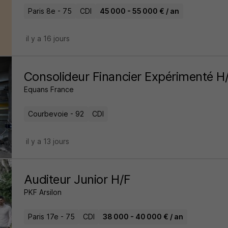
Paris 8e - 75
CDI
45 000 - 55 000 € / an
il y a 16 jours
Consolideur Financier Expérimenté H
Equans France
Courbevoie - 92
CDI
il y a 13 jours
Auditeur Junior H/F
PKF Arsilon
Paris 17e - 75
CDI
38 000 - 40 000 € / an