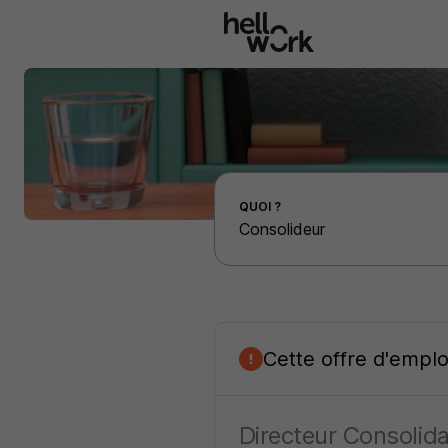
Aller au contenu principal
Effectuer une recherche d'emploi par localité
QUOI ?
Cette offre d'empl
Directeur Consolida