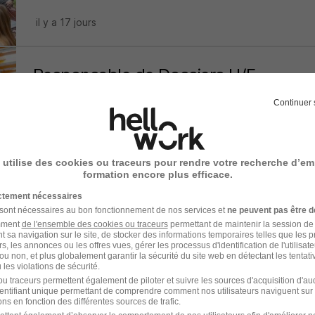
il y a 17 jours
Responsable de Dossiers H/F
STACI
Continuer 
Saint-Ouen-l'Aumône - 95
CDI
30 000 - 31 000 € / an
 utilise des cookies ou traceurs pour rendre votre recherche d’em
il y a 17 jours
formation encore plus efficace.
ictement nécessaires
 sont nécessaires au bon fonctionnement de nos services et
ne peuvent pas être d
Senior Consultant en Consolidation H
amment
de l'ensemble des cookies ou traceurs
permettant de maintenir la session de l
Primexis
t sa navigation sur le site, de stocker des informations temporaires telles que les 
rs, les annonces ou les offres vues, gérer les processus d'identification de l'utilisateur,
ou non, et plus globalement garantir la sécurité du site web en détectant les tentati
les violations de sécurité.
Puteaux - 92
CDI
45 000 - 55 000 € / an
u traceurs permettent également de piloter et suivre les sources d'acquisition d'a
identifiant unique permettant de comprendre comment nos utilisateurs naviguent sur 
ns en fonction des différentes sources de trafic.
il y a 20 jours