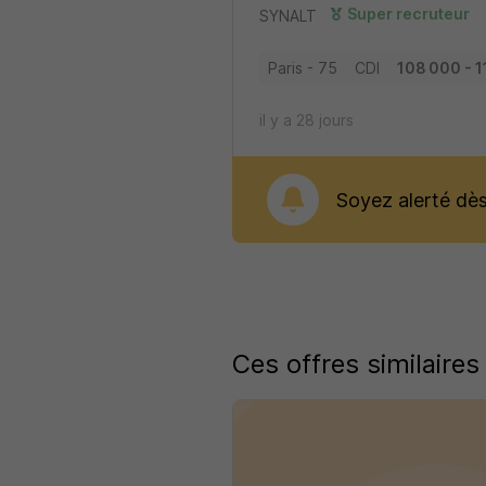
Super recruteur
SYNALT
Paris - 75
CDI
108 000 - 1
il y a 28 jours
Soyez alerté dès 
Ces offres similaires