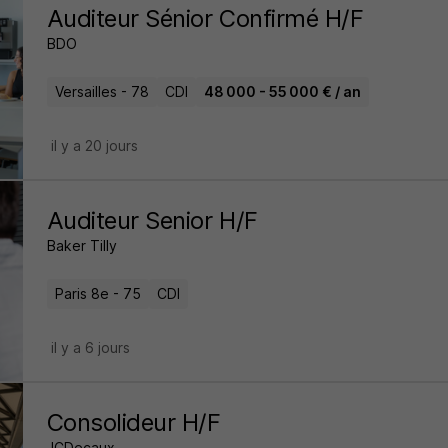
Auditeur Sénior Confirmé H/F
BDO
Versailles - 78
CDI
48 000 - 55 000 € / an
il y a 20 jours
Auditeur Senior H/F
Baker Tilly
Paris 8e - 75
CDI
il y a 6 jours
Consolideur H/F
JCDecaux