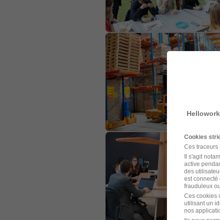
Hellowork
Cookies str
Ces traceurs
Il s'agit not
active pendan
des utilisateu
est connecté 
frauduleux ou 
Ces cookies o
utilisant un 
nos applicatio