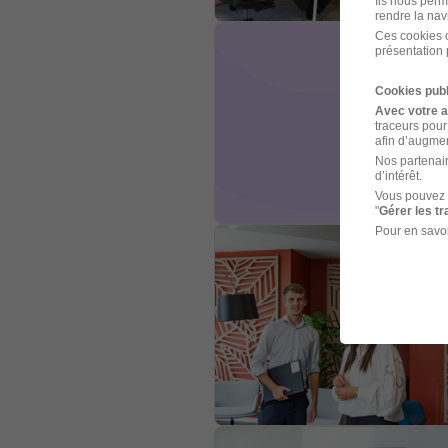
Ils nous perm
rendre la nav
Ces cookies o
présentation 
Cookies publ
Avec votre 
traceurs pour
afin d’augmen
Nos partenair
d’intérêt.
Vous pouvez 
"
Gérer les t
Pour en savoi