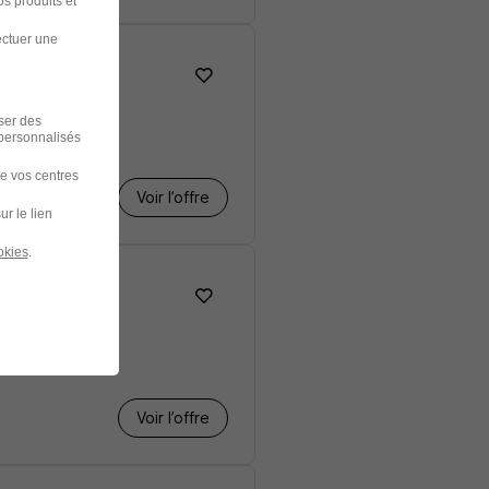
s produits et
ectuer une
iser des
 personnalisés
de vos centres
Voir l’offre
ur le lien
okies
.
s H/F
Voir l’offre