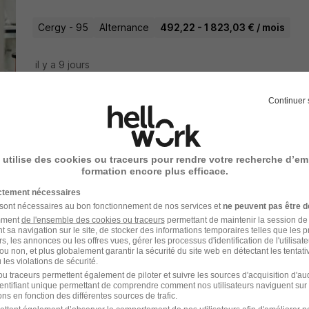
Cergy - 95
Alternance
492,22 - 1 823,03 € / mois
il y a 9 jours
Continuer 
Alternance Data Analytics & ai H/F
Spie Operations
 utilise des cookies ou traceurs pour rendre votre recherche d’em
Cergy - Pontoise - 95
Alternance
Temps partiel
formation encore plus efficace.
ictement nécessaires
il y a 8 jours
 sont nécessaires au bon fonctionnement de nos services et
ne peuvent pas être d
amment
de l'ensemble des cookies ou traceurs
permettant de maintenir la session de l
t sa navigation sur le site, de stocker des informations temporaires telles que les 
rs, les annonces ou les offres vues, gérer les processus d'identification de l'utilisateur,
Alternance - Analyse de Données RH
ou non, et plus globalement garantir la sécurité du site web en détectant les tentati
les violations de sécurité.
Club Med
u traceurs permettent également de piloter et suivre les sources d'acquisition d'a
identifiant unique permettant de comprendre comment nos utilisateurs naviguent sur 
ns en fonction des différentes sources de trafic.
Paris - 75
Alternance
492,22 - 1 823,03 € / mois