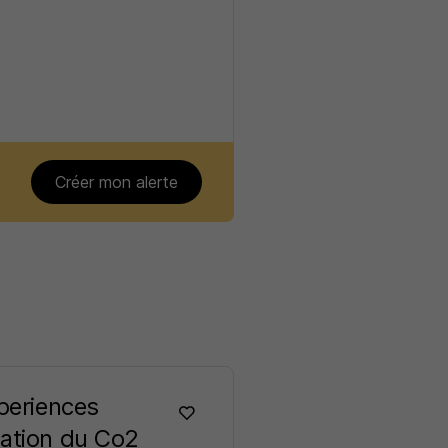
Créer mon alerte
xperiences
sation du Co2