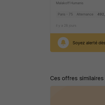
Malakoff Humanis
Paris - 75
Alternance
492,
il y a 28 jours
Soyez alerté dès 
Ces offres similaires