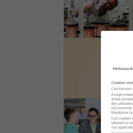
Hellowork
Cookies str
Ces traceurs
Il s'agit not
active pendan
des utilisateu
est connecté 
frauduleux ou 
Ces cookies o
utilisant un 
nos applicatio