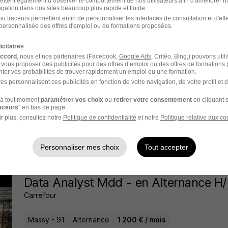
ettent également d’observer le comportement de nos utilisateurs afin d'améliorer no
igation dans nos sites beaucoup plus rapide et fluide.
u traceurs permettent enfin de personnaliser les interfaces de consultation et d'eff
il y a 20 jours
personnalisée des offres d'emploi ou de formations proposées.
icitaires
accord
, nous et nos partenaires (Facebook,
Google Ads
, Critéo, Bing,) pouvons util
Marketing Data Analyst - Contrat
 vous proposer des publicités pour des offres d’emploi ou des offres de formations
ter vos probabilités de trouver rapidement un emploi ou une formation.
d'Apprentissage12 À H/F
es personnalisent ces publicités en fonction de votre navigation, de votre profil et 
STARBUCKS FRANCE
à tout moment
paramétrer vos choix
ou
retirer votre consentement
en cliquant s
raceurs
" en bas de page.
Paris 15e - 75
Alternance
492,22 - 1 823,03 € / mois
r plus, consultez notre
Politique de confidentialité
et notre
Politique relative aux co
il y a 12 jours
Personnaliser mes choix
Tout accepter
Data Analyst Mdd - en Alternance H/
Carrefour
Massy - 91
Alternance
1 200 € / mois