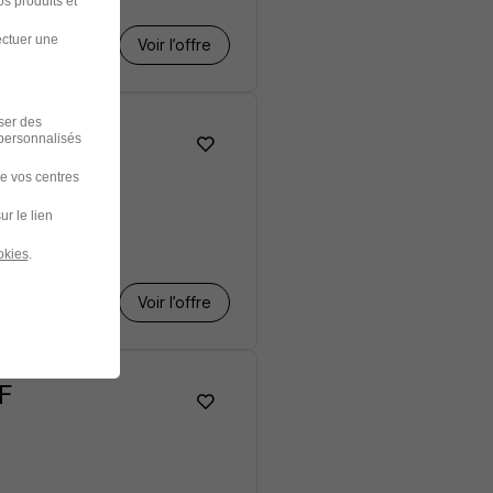
s produits et
ectuer une
Voir l’offre
iser des
 personnalisés
de vos centres
ur le lien
okies
.
Voir l’offre
F