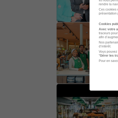
Ils nous perm
rendre la nav
Ces cookies o
présentation 
Cookies publ
Avec votre 
traceurs pour
afin d’augmen
Nos partenair
d’intérêt.
Vous pouvez 
"
Gérer les t
Pour en savoi