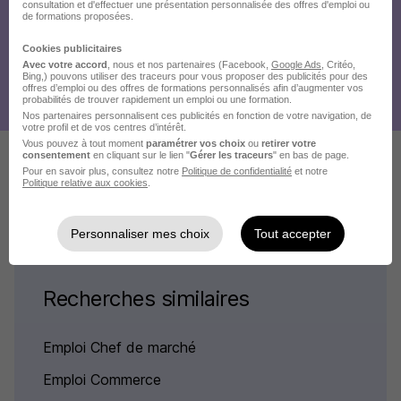
consultation et d'effectuer une présentation personnalisée des offres d'emploi ou
de formations proposées.
Cookies publicitaires
Avec votre accord
, nous et nos partenaires (Facebook,
Google Ads
, Critéo,
Bing,) pouvons utiliser des traceurs pour vous proposer des publicités pour des
offres d’emploi ou des offres de formations personnalisés afin d’augmenter vos
probabilités de trouver rapidement un emploi ou une formation.
Nos partenaires personnalisent ces publicités en fonction de votre navigation, de
votre profil et de vos centres d’intérêt.
Vous pouvez à tout moment
paramétrer vos choix
ou
retirer votre
consentement
en cliquant sur le lien "
Gérer les traceurs
" en bas de page.
Pour en savoir plus, consultez notre
Politique de confidentialité
et notre
Politique relative aux cookies
.
Voir plus d'offres
Personnaliser mes choix
Tout accepter
Recherches similaires
Emploi Chef de marché
Emploi Commerce