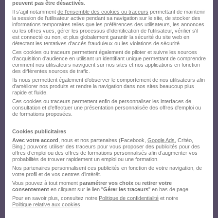
Créez votre compte Hellowork et
peuvent pas être désactivés
.
Il s'agit notamment
de l'ensemble des cookies ou traceurs
permettant de maintenir
envoyez votre candidature !
la session de l'utilisateur active pendant sa navigation sur le site, de stocker des
informations temporaires telles que les préférences des utilisateurs, les annonces
ou les offres vues, gérer les processus d'identification de l'utilisateur, vérifier s'il
est connecté ou non, et plus globalement garantir la sécurité du site web en
détectant les tentatives d'accès frauduleux ou les violations de sécurité.
Ces cookies ou traceurs permettent également de piloter et suivre les sources
d'acquisition d'audience en utilisant un identifiant unique permettant de comprendre
comment nos utilisateurs naviguent sur nos sites et nos applications en fonction
des différentes sources de trafic.
Ils nous permettent également d’observer le comportement de nos utilisateurs afin
d'améliorer nos produits et rendre la navigation dans nos sites beaucoup plus
rapide et fluide.
Ces cookies ou traceurs permettent enfin de personnaliser les interfaces de
consultation et d'effectuer une présentation personnalisée des offres d'emploi ou
de formations proposées.
Cookies publicitaires
Avec votre accord
, nous et nos partenaires (Facebook,
Google Ads
, Critéo,
Bing,) pouvons utiliser des traceurs pour vous proposer des publicités pour des
offres d’emploi ou des offres de formations personnalisés afin d’augmenter vos
probabilités de trouver rapidement un emploi ou une formation.
Nos partenaires personnalisent ces publicités en fonction de votre navigation, de
votre profil et de vos centres d’intérêt.
Vous pouvez à tout moment
paramétrer vos choix
ou
retirer votre
consentement
en cliquant sur le lien "
Gérer les traceurs
" en bas de page.
Pour en savoir plus, consultez notre
Politique de confidentialité
et notre
Politique relative aux cookies
.