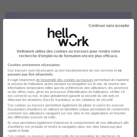
Continuer sans accepter
Chef de Production H/F
Crit
Hellowork utilise des cookies ou traceurs pour rendre votre
recherche d’emploi ou de formation encore plus efficace.
Sevran - 93
CDD
2 000 - 3 300 € / mois
2 mois
Cookies strictement nécessaires
Ces traceurs sont nécessaires au bon fonctionnement de nos services et
ne
peuvent pas être désactivés
.
Il s'agit notamment
de l'ensemble des cookies ou traceurs
permettant de maintenir
Voir l’offre
il y a 20 heures
la session de l'utilisateur active pendant sa navigation sur le site, de stocker des
informations temporaires telles que les préférences des utilisateurs, les annonces
ou les offres vues, gérer les processus d'identification de l'utilisateur, vérifier s'il
est connecté ou non, et plus globalement garantir la sécurité du site web en
détectant les tentatives d'accès frauduleux ou les violations de sécurité.
Ces cookies ou traceurs permettent également de piloter et suivre les sources
d'acquisition d'audience en utilisant un identifiant unique permettant de comprendre
comment nos utilisateurs naviguent sur nos sites et nos applications en fonction
des différentes sources de trafic.
Ils nous permettent également d’observer le comportement de nos utilisateurs afin
d'améliorer nos produits et rendre la navigation dans nos sites beaucoup plus
Chef de Service Insertion
rapide et fluide.
Ces cookies ou traceurs permettent enfin de personnaliser les interfaces de