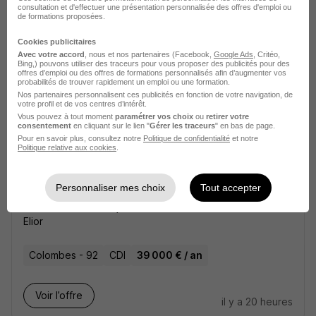
Professionnelle - CDD H/F
consultation et d'effectuer une présentation personnalisée des offres d'emploi ou
de formations proposées.
EPIDE - Etablissement Pour l’Insertion Dans l’Emploi
Cookies publicitaires
Aisne - 02
CDD
3 052 € / mois
Avec votre accord
, nous et nos partenaires (Facebook,
Google Ads
, Critéo,
Bing,) pouvons utiliser des traceurs pour vous proposer des publicités pour des
offres d’emploi ou des offres de formations personnalisés afin d’augmenter vos
probabilités de trouver rapidement un emploi ou une formation.
Voir l’offre
Nos partenaires personnalisent ces publicités en fonction de votre navigation, de
il y a 20 heures
votre profil et de vos centres d’intérêt.
Vous pouvez à tout moment
paramétrer vos choix
ou
retirer votre
consentement
en cliquant sur le lien "
Gérer les traceurs
" en bas de page.
Pour en savoir plus, consultez notre
Politique de confidentialité
et notre
Politique relative aux cookies
.
Personnaliser mes choix
Tout accepter
Chef Gérant H/F
Elior
Colombes - 92
CDI
39 000 € / an
Voir l’offre
il y a 20 heures