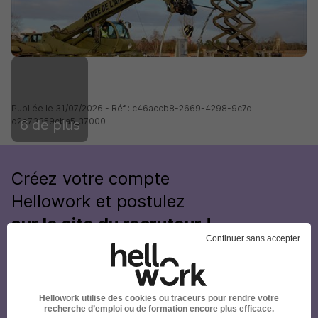
Publiée le 31/07/2026 - Réf : c46accb8-2669-4298-9c7d-
d2e73359cba5_37000
6 de plus
Créez votre compte
Hellowork et postulez
sur le site du recruteur !
Continuer sans accepter
Hellowork utilise des cookies ou traceurs pour rendre votre
recherche d’emploi ou de formation encore plus efficace.