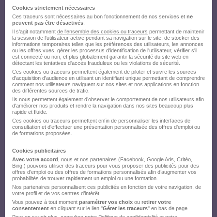
Cookies strictement nécessaires
Ces traceurs sont nécessaires au bon fonctionnement de nos services et
ne
peuvent pas être désactivés
.
Il s'agit notamment
de l'ensemble des cookies ou traceurs
permettant de maintenir
la session de l'utilisateur active pendant sa navigation sur le site, de stocker des
informations temporaires telles que les préférences des utilisateurs, les annonces
ou les offres vues, gérer les processus d'identification de l'utilisateur, vérifier s'il
est connecté ou non, et plus globalement garantir la sécurité du site web en
détectant les tentatives d'accès frauduleux ou les violations de sécurité.
Ces cookies ou traceurs permettent également de piloter et suivre les sources
d'acquisition d'audience en utilisant un identifiant unique permettant de comprendre
comment nos utilisateurs naviguent sur nos sites et nos applications en fonction
des différentes sources de trafic.
Ils nous permettent également d’observer le comportement de nos utilisateurs afin
d'améliorer nos produits et rendre la navigation dans nos sites beaucoup plus
rapide et fluide.
Ces cookies ou traceurs permettent enfin de personnaliser les interfaces de
consultation et d'effectuer une présentation personnalisée des offres d'emploi ou
de formations proposées.
Cookies publicitaires
Avec votre accord
, nous et nos partenaires (Facebook,
Google Ads
, Critéo,
Bing,) pouvons utiliser des traceurs pour vous proposer des publicités pour des
offres d’emploi ou des offres de formations personnalisés afin d’augmenter vos
probabilités de trouver rapidement un emploi ou une formation.
Nos partenaires personnalisent ces publicités en fonction de votre navigation, de
votre profil et de vos centres d’intérêt.
Vous pouvez à tout moment
paramétrer vos choix
ou
retirer votre
consentement
en cliquant sur le lien "
Gérer les traceurs
" en bas de page.