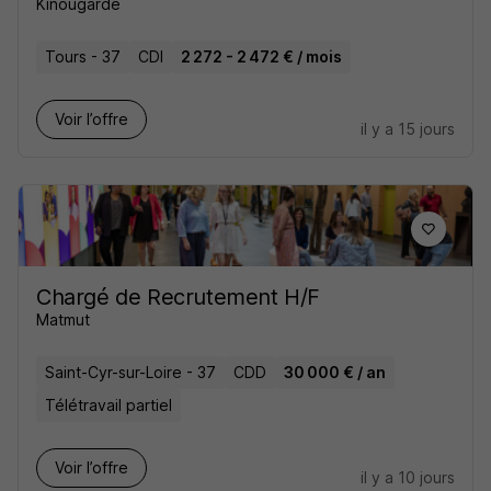
Kinougarde
Tours - 37
CDI
2 272 - 2 472 € / mois
Voir l’offre
il y a 15 jours
Chargé de Recrutement H/F
Matmut
Saint-Cyr-sur-Loire - 37
CDD
30 000 € / an
Télétravail partiel
Voir l’offre
il y a 10 jours