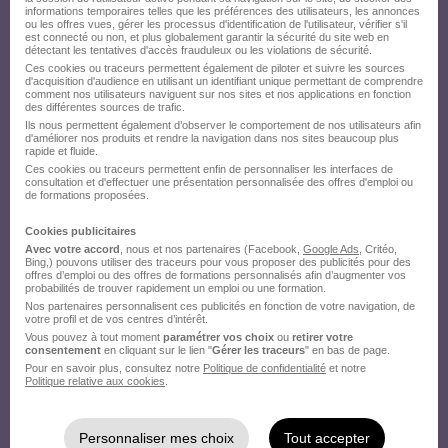
informations temporaires telles que les préférences des utilisateurs, les annonces
ou les offres vues, gérer les processus d'identification de l'utilisateur, vérifier s'il
est connecté ou non, et plus globalement garantir la sécurité du site web en
détectant les tentatives d'accès frauduleux ou les violations de sécurité.
Ces cookies ou traceurs permettent également de piloter et suivre les sources
d'acquisition d'audience en utilisant un identifiant unique permettant de comprendre
comment nos utilisateurs naviguent sur nos sites et nos applications en fonction
des différentes sources de trafic.
Ils nous permettent également d’observer le comportement de nos utilisateurs afin
d'améliorer nos produits et rendre la navigation dans nos sites beaucoup plus
rapide et fluide.
Ces cookies ou traceurs permettent enfin de personnaliser les interfaces de
consultation et d'effectuer une présentation personnalisée des offres d'emploi ou
de formations proposées.
Cookies publicitaires
Avec votre accord
, nous et nos partenaires (Facebook,
Google Ads
, Critéo,
Bing,) pouvons utiliser des traceurs pour vous proposer des publicités pour des
offres d’emploi ou des offres de formations personnalisés afin d’augmenter vos
probabilités de trouver rapidement un emploi ou une formation.
Nos partenaires personnalisent ces publicités en fonction de votre navigation, de
votre profil et de vos centres d’intérêt.
Vous pouvez à tout moment
paramétrer vos choix
ou
retirer votre
consentement
en cliquant sur le lien "
Gérer les traceurs
" en bas de page.
Pour en savoir plus, consultez notre
Politique de confidentialité
et notre
Politique relative aux cookies
.
Personnaliser mes choix
Tout accepter