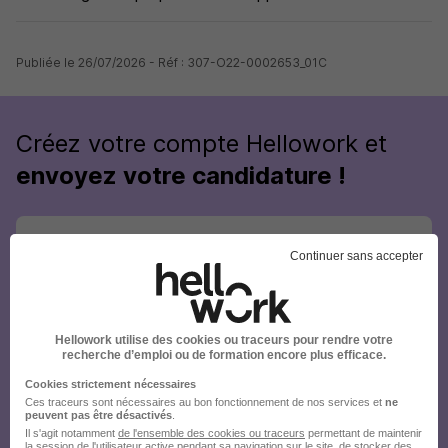
Publiée le 26/07/2026 - Réf : 307-O22-0002653_01C
Créez votre compte Hellowork et
envoyez votre candidature !
Continuer sans accepter
Hellowork utilise des cookies ou traceurs pour rendre votre
recherche d’emploi ou de formation encore plus efficace.
Cookies strictement nécessaires
Ces traceurs sont nécessaires au bon fonctionnement de nos services et
ne
peuvent pas être désactivés
.
Il s'agit notamment
de l'ensemble des cookies ou traceurs
permettant de maintenir
la session de l'utilisateur active pendant sa navigation sur le site, de stocker des