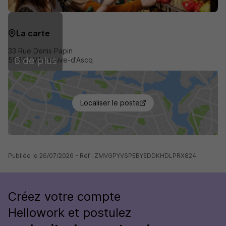
La carte
33 Rue Denis Papin
6 de plus
59650 Villeneuve-d'Ascq
Localiser le poste
Publiée le 26/07/2026 - Réf : ZMVGPYVSPEBYEDDKHDLPRX824
Créez votre compte
Hellowork et postulez