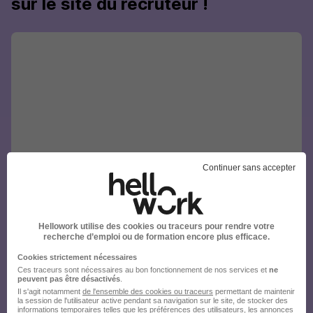
sur le site du recruteur !
Continuer sans accepter
Hellowork utilise des cookies ou traceurs pour rendre votre
recherche d’emploi ou de formation encore plus efficace.
Cookies strictement nécessaires
Ces traceurs sont nécessaires au bon fonctionnement de nos services et
ne
peuvent pas être désactivés
.
Il s'agit notamment
de l'ensemble des cookies ou traceurs
permettant de maintenir
la session de l'utilisateur active pendant sa navigation sur le site, de stocker des
informations temporaires telles que les préférences des utilisateurs, les annonces