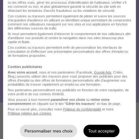
ou les offres vues, gérer les processus d'identification de l'utilisateur, vérifier s'il
est connecté ou non, et plus globalement garantir la sécurité du site web en
détectant les tentatives d'accès frauduleux ou les violations de sécurité.
Ces cookies ou traceurs permettent également de piloter et suivre les sources
d'acquisition d'audience en utilisant un identifiant unique permettant de comprendre
comment nos utilisateurs naviguent sur nos sites et nos applications en fonction
des différentes sources de trafic.
Ils nous permettent également d’observer le comportement de nos utilisateurs afin
d'améliorer nos produits et rendre la navigation dans nos sites beaucoup plus
rapide et fluide.
Ces cookies ou traceurs permettent enfin de personnaliser les interfaces de
consultation et d'effectuer une présentation personnalisée des offres d'emploi ou
de formations proposées.
Cookies publicitaires
Avec votre accord
, nous et nos partenaires (Facebook,
Google Ads
, Critéo,
Bing,) pouvons utiliser des traceurs pour vous proposer des publicités pour des
offres d’emploi ou des offres de formations personnalisés afin d’augmenter vos
probabilités de trouver rapidement un emploi ou une formation.
Nos partenaires personnalisent ces publicités en fonction de votre navigation, de
votre profil et de vos centres d’intérêt.
Vous pouvez à tout moment
paramétrer vos choix
ou
retirer votre
consentement
en cliquant sur le lien "
Gérer les traceurs
" en bas de page.
Pour en savoir plus, consultez notre
Politique de confidentialité
et notre
Politique relative aux cookies
.
Ces offres pourraient aussi
vous intéresser
Personnaliser mes choix
Tout accepter