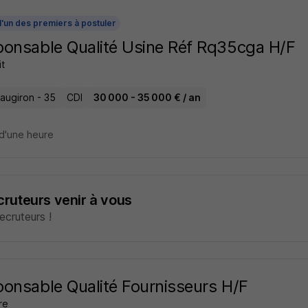
l'un des premiers à postuler
onsable Qualité Usine Réf Rq35cga H/F
t
augiron - 35
CDI
30 000 - 35 000 € / an
d'une heure
ecruteurs venir à vous
cruteurs !
onsable Qualité Fournisseurs H/F
re