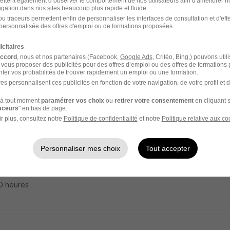
rent Qualité - CDI H/F
ettent également d’observer le comportement de nos utilisateurs afin d'améliorer no
igation dans nos sites beaucoup plus rapide et fluide.
u traceurs permettent enfin de personnaliser les interfaces de consultation et d'eff
personnalisée des offres d'emploi ou de formations proposées.
aubourg - 35
CDI
25 000 - 30 000 € / an
icitaires
accord
, nous et nos partenaires (Facebook,
Google Ads
, Critéo, Bing,) pouvons util
 vous proposer des publicités pour des offres d’emploi ou des offres de formations
4 heures
ter vos probabilités de trouver rapidement un emploi ou une formation.
es personnalisent ces publicités en fonction de votre navigation, de votre profil et 
à tout moment
paramétrer vos choix
ou
retirer votre consentement
en cliquant s
raceurs
" en bas de page.
onsable Qualité Site H/F
r plus, consultez notre
Politique de confidentialité
et notre
Politique relative aux co
l Page
Personnaliser mes choix
Tout accepter
Étienne - 42
CDI
60 000 - 65 000 € / an
10 heures