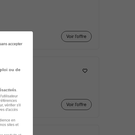
Voir l’offre
sans accepter
ploi ou de
ésactivés
.
'utilisateur
préférences
Voir l’offre
 vérifier s'il
ves d'accès
udience en
nos sites et