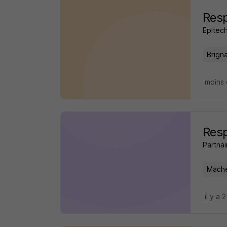
Resp
Epitec
Brigna
moins 
Resp
Partnai
Mache
il y a 