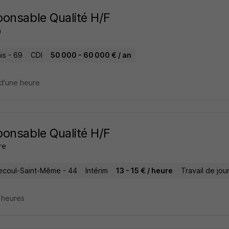
onsable Qualité H/F
h
is - 69
CDI
50 000 - 60 000 € / an
d'une heure
onsable Qualité H/F
re
coul-Saint-Même - 44
Intérim
13 - 15 € / heure
Travail de jou
2 heures