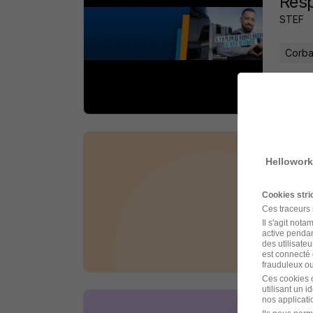
Resp
STEF
Corba
il y a 
Resp
Hellowork
Le CAB
Cookies str
Ces traceurs
Le Cr
Il s'agit not
active pendan
des utilisateu
il y a 
est connecté 
frauduleux ou 
Ces cookies o
utilisant un 
nos applicatio