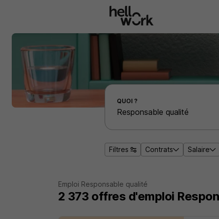
Aller au contenu principal
Effectuer une recherche d'emploi par localité
QUOI ?
Filtres
Contrats
Salaire
Emploi Responsable qualité
2 373
offres d'emploi
Respons