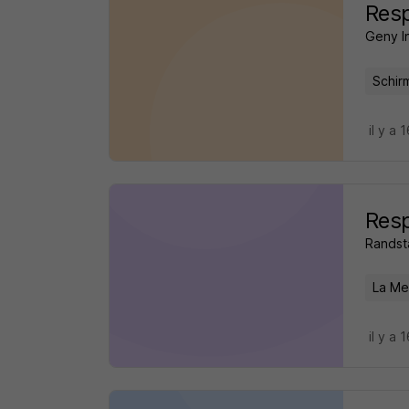
Resp
Geny I
Schir
il y a 
Resp
Randst
La Me
il y a 