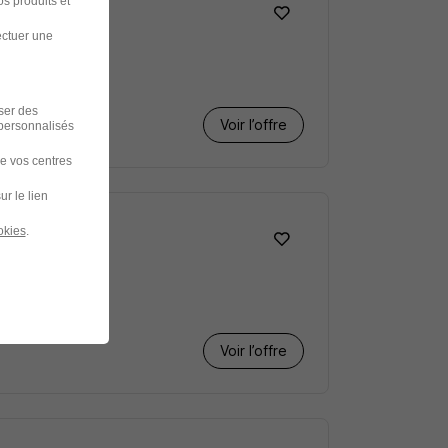
s produits et
ectuer une
iser des
Voir l’offre
 personnalisés
de vos centres
ur le lien
okies
.
Voir l’offre