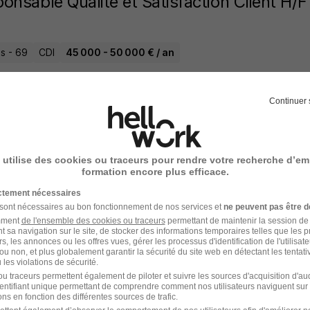
onsable Qualite et Satisfaction Client H/F
s - 69
CDI
45 000 - 50 000 € / an
4 heures
Continuer 
onsable Qualité H/F
 utilise des cookies ou traceurs pour rendre votre recherche d’em
formation encore plus efficace.
’ BFC
ictement nécessaires
 sont nécessaires au bon fonctionnement de nos services et
ne peuvent pas être d
eusot - 71
CDI
50 000 - 55 000 € / an
amment
de l'ensemble des cookies ou traceurs
permettant de maintenir la session de l
t sa navigation sur le site, de stocker des informations temporaires telles que les 
rs, les annonces ou les offres vues, gérer les processus d'identification de l'utilisateur,
8 heures
ou non, et plus globalement garantir la sécurité du site web en détectant les tentati
les violations de sécurité.
u traceurs permettent également de piloter et suivre les sources d'acquisition d'a
identifiant unique permettant de comprendre comment nos utilisateurs naviguent sur 
ns en fonction des différentes sources de trafic.