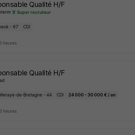
onsable Qualité H/F
nterim
Super recruteur
meck - 67
CDI
16 heures
onsable Qualité H/F
ad
illeraye-de-Bretagne - 44
CDI
24 000 - 30 000 € / an
16 heures