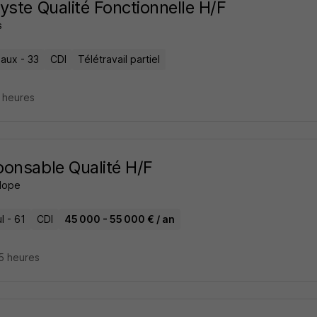
yste Qualité Fonctionnelle H/F
s
aux - 33
CDI
Télétravail partiel
8 heures
onsable Qualité H/F
Hope
ul - 61
CDI
45 000 - 55 000 € / an
15 heures