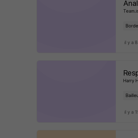
Anal
Team.i
Borde
il y a 
Resp
Harry 
Baille
il y a 