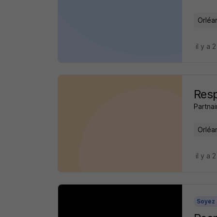
Orléa
il y a 
Resp
Partnai
Orléa
il y a 
Soyez 